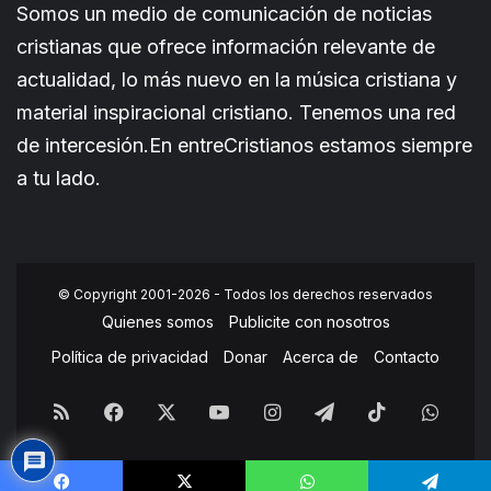
Somos un medio de comunicación de noticias
cristianas que ofrece información relevante de
actualidad, lo más nuevo en la música cristiana y
material inspiracional cristiano. Tenemos una red
de intercesión.En entreCristianos estamos siempre
a tu lado.
© Copyright 2001-2026 - Todos los derechos reservados
Quienes somos
Publicite con nosotros
Política de privacidad
Donar
Acerca de
Contacto
RSS
Facebook
X
YouTube
Instagram
Telegram
TikTok
What