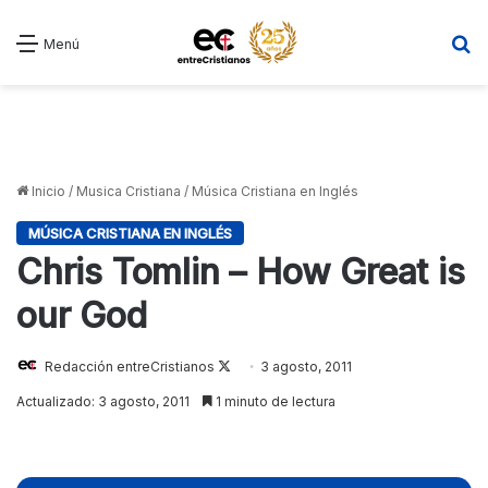
B
Menú
Inicio
/
Musica Cristiana
/
Música Cristiana en Inglés
MÚSICA CRISTIANA EN INGLÉS
Chris Tomlin – How Great is
our God
Redacción entreCristianos
Follow
3 agosto, 2011
on
Actualizado: 3 agosto, 2011
1 minuto de lectura
X