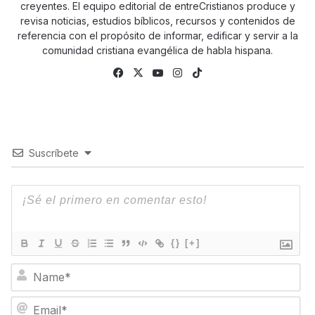
creyentes. El equipo editorial de entreCristianos produce y
revisa noticias, estudios bíblicos, recursos y contenidos de
referencia con el propósito de informar, edificar y servir a la
comunidad cristiana evangélica de habla hispana.
Fa
X
Yo
Ins
Tik
ce
uTu
tag
To
bo
be
ra
k
ok
m
Suscríbete
{}
[+]
N
a
m
E
e
m