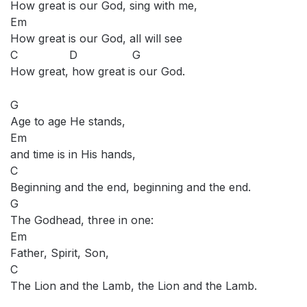
How great is our God, sing with me,
Em
How great is our God, all will see
C D G
How great, how great is our God.
G
Age to age He stands,
Em
and time is in His hands,
C
Beginning and the end, beginning and the end.
G
The Godhead, three in one:
Em
Father, Spirit, Son,
C
The Lion and the Lamb, the Lion and the Lamb.