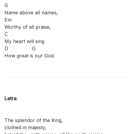
G
Name above all names,
Em
Worthy of all praise,
C
My heart will sing
D G
How great is our God.
Letra:
The splendor of the King,
clothed in majesty,