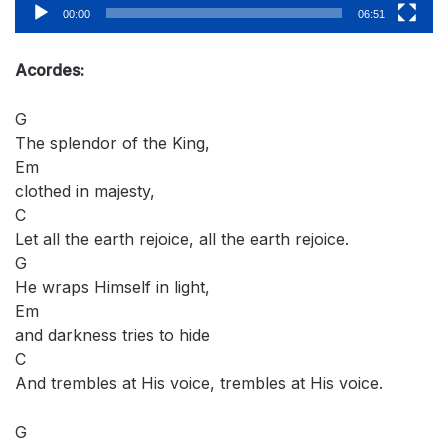
00:00
06:51
Acordes:
G
The splendor of the King,
Em
clothed in majesty,
C
Let all the earth rejoice, all the earth rejoice.
G
He wraps Himself in light,
Em
and darkness tries to hide
C
And trembles at His voice, trembles at His voice.
G