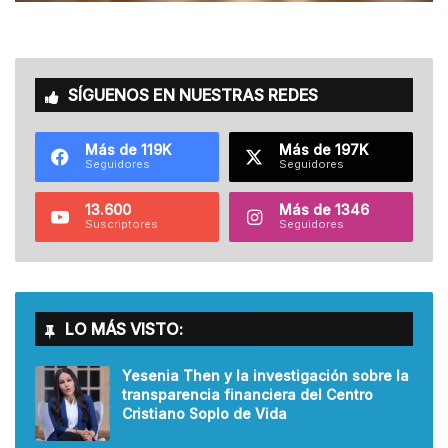
SÍGUENOS EN NUESTRAS REDES
Más de 119K
Más de 197K
Seguidores
Seguidores
13.600
Más de 1346
Suscriptores
Seguidores
LO MÁS VISTO:
Yesenia Then y la investigación sobre la
transparencia financiera del Centro
Cristiano Soplo de Vida