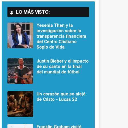
LO MÁS VISTO:
Yesenia Then y la
investigación sobre la
transparencia financiera
del Centro Cristiano
Soplo de Vida
Justin Bieber y el impacto
de su canto en la final
del mundial de fútbol
Un corazón que se alejó
de Cristo - Lucas 22
Franklin Graham visitó