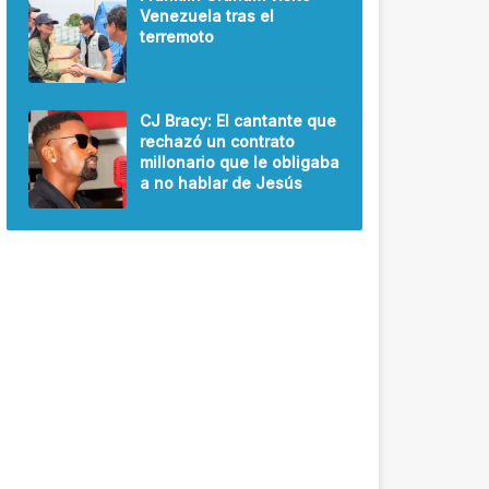
Venezuela tras el
terremoto
CJ Bracy: El cantante que
rechazó un contrato
millonario que le obligaba
a no hablar de Jesús