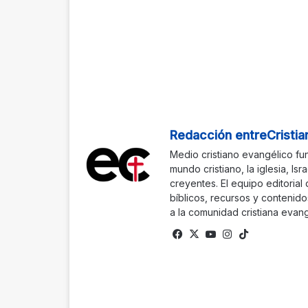
Redacción entreCristia
Medio cristiano evangélico fu
mundo cristiano, la iglesia, Isr
creyentes. El equipo editorial
bíblicos, recursos y contenido
a la comunidad cristiana evang
Fa
X
Yo
Ins
Tik
ce
uTu
tag
To
bo
be
ra
k
ok
m