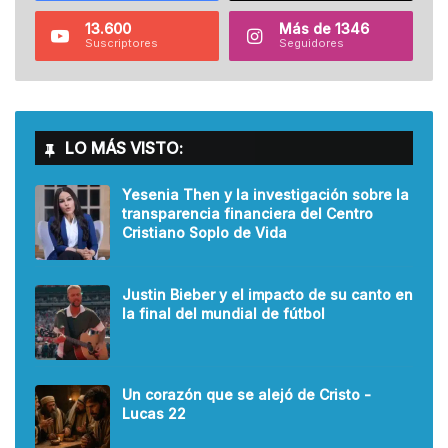
13.600
Más de 1346
Suscriptores
Seguidores
LO MÁS VISTO:
Yesenia Then y la investigación sobre la
transparencia financiera del Centro
Cristiano Soplo de Vida
Justin Bieber y el impacto de su canto en
la final del mundial de fútbol
Un corazón que se alejó de Cristo -
Lucas 22