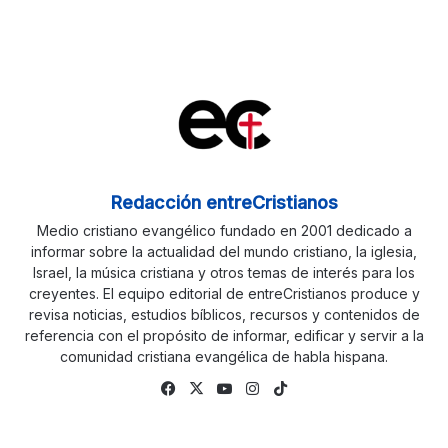
Redacción entreCristianos
Medio cristiano evangélico fundado en 2001 dedicado a
informar sobre la actualidad del mundo cristiano, la iglesia,
Israel, la música cristiana y otros temas de interés para los
creyentes. El equipo editorial de entreCristianos produce y
revisa noticias, estudios bíblicos, recursos y contenidos de
referencia con el propósito de informar, edificar y servir a la
comunidad cristiana evangélica de habla hispana.
Fa
X
Yo
Ins
Tik
ce
uTu
tag
To
bo
be
ra
k