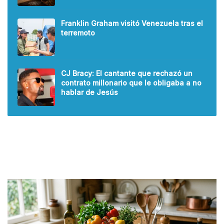
Franklin Graham visitó Venezuela tras el
terremoto
CJ Bracy: El cantante que rechazó un
contrato millonario que le obligaba a no
hablar de Jesús