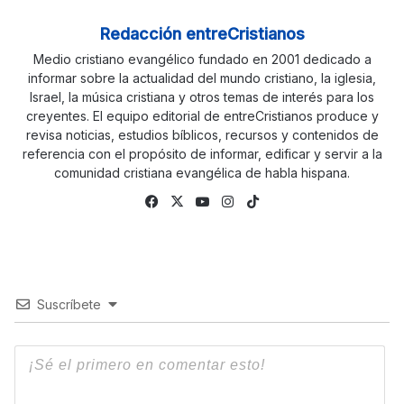
Redacción entreCristianos
Medio cristiano evangélico fundado en 2001 dedicado a
informar sobre la actualidad del mundo cristiano, la iglesia,
Israel, la música cristiana y otros temas de interés para los
creyentes. El equipo editorial de entreCristianos produce y
revisa noticias, estudios bíblicos, recursos y contenidos de
referencia con el propósito de informar, edificar y servir a la
comunidad cristiana evangélica de habla hispana.
Fa
X
Yo
Ins
Tik
ce
uTu
tag
To
bo
be
ra
k
ok
m
Suscríbete