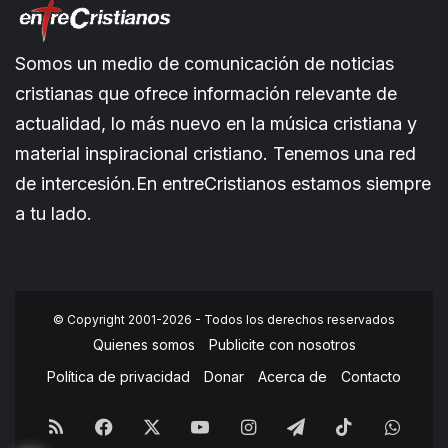
Somos un medio de comunicación de noticias
cristianas que ofrece información relevante de
actualidad, lo más nuevo en la música cristiana y
material inspiracional cristiano. Tenemos una red
de intercesión.En entreCristianos estamos siempre
a tu lado.
© Copyright 2001-2026 - Todos los derechos reservados
Quienes somos
Publicite con nosotros
Política de privacidad
Donar
Acerca de
Contacto
RSS
Facebook
X
YouTube
Instagram
Telegram
TikTok
What