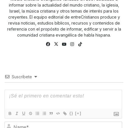
informar sobre la actualidad del mundo cristiano, la iglesia,
Israel, la música cristiana y otros temas de interés para los
creyentes. El equipo editorial de entreCristianos produce y
revisa noticias, estudios bíblicos, recursos y contenidos de
referencia con el propósito de informar, edificar y servir a la
comunidad cristiana evangélica de habla hispana.
Fa
X
Yo
Ins
Tik
ce
uTu
tag
To
bo
be
ra
k
ok
m
Suscríbete
{}
[+]
N