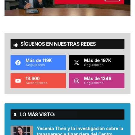
SÍGUENOS EN NUESTRAS REDES
Más de 119K
Más de 197K
Seguidores
Seguidores
13.600
Más de 1346
Suscriptores
Seguidores
LO MÁS VISTO:
Yesenia Then y la investigación sobre la
transparencia financiera del Centro