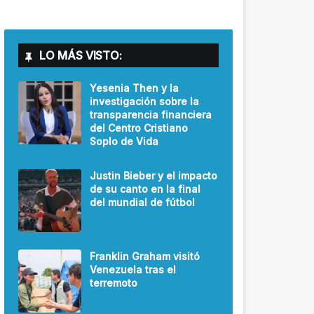
LO MÁS VISTO:
Yesenia Then y la
investigación sobre la
transparencia financiera
del Centro Cristiano
Soplo de Vida
Justin Bieber y el impacto
de su canto en la final
del mundial de fútbol
Franklin Graham visitó
Venezuela tras el
terremoto