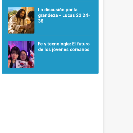
La discusión por la
grandeza - Lucas 22:24-
38
Fe y tecnología: El futuro
de los jóvenes coreanos