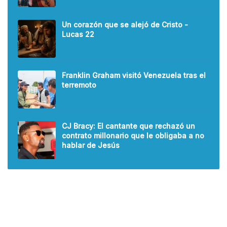
Un corazón que se alejó de Cristo -
Lucas 22
Franklin Graham visitó Venezuela tras el
terremoto
CJ Bracy: El cantante que rechazó un
contrato millonario que le obligaba a no
hablar de Jesús