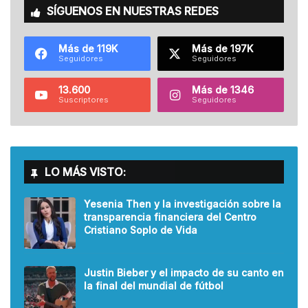
SÍGUENOS EN NUESTRAS REDES
Más de 119K
Más de 197K
Seguidores
Seguidores
13.600
Más de 1346
Suscriptores
Seguidores
LO MÁS VISTO:
Yesenia Then y la investigación sobre la
transparencia financiera del Centro
Cristiano Soplo de Vida
Justin Bieber y el impacto de su canto en
la final del mundial de fútbol