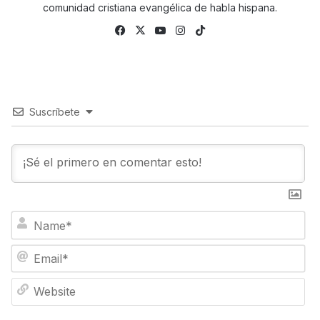
comunidad cristiana evangélica de habla hispana.
Facebook
X
YouTube
Instagram
TikTok
Suscríbete
N
a
m
E
e
m
*
a
W
i
e
l
b
*
s