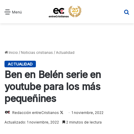
B
Menú
Inicio
/
Noticias cristianas
/
Actualidad
ACTUALIDAD
Ben en Belén serie en
youtube para los más
pequeñines
Follow
Redacción entreCristianos
1 noviembre, 2022
on
Actualizado: 1 noviembre, 2022
2 minutos de lectura
X