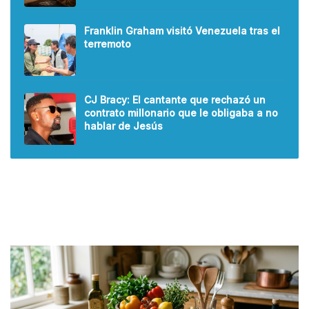
Franklin Graham visitó Venezuela tras el
terremoto
CJ Bracy: El cantante que rechazó un
contrato millonario que le obligaba a no
hablar de Jesús