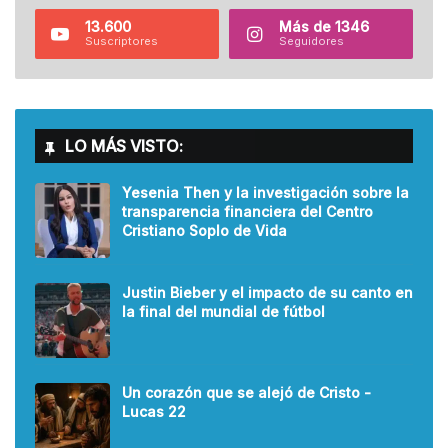
13.600
Más de 1346
Suscriptores
Seguidores
LO MÁS VISTO:
Yesenia Then y la investigación sobre la
transparencia financiera del Centro
Cristiano Soplo de Vida
Justin Bieber y el impacto de su canto en
la final del mundial de fútbol
Un corazón que se alejó de Cristo -
Lucas 22