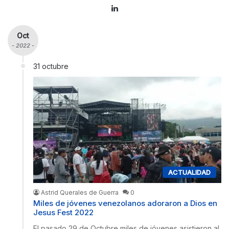
Lin
ke
dIn
Oct
- 2022 -
31 octubre
ACTUALIDAD
Astrid Querales de Guerra
0
Miles de jóvenes venezolanos adoraron a Dios en
Jesus Fest 2022
El pasado 29 de Octubre miles de jóvenes asistieron al