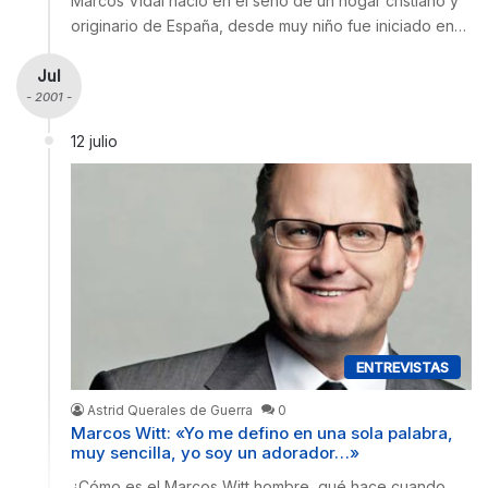
Marcos Vidal nació en el seno de un hogar cristiano y
originario de España, desde muy niño fue iniciado en…
Jul
- 2001 -
12 julio
ENTREVISTAS
Astrid Querales de Guerra
0
Marcos Witt: «Yo me defino en una sola palabra,
muy sencilla, yo soy un adorador…»
¿Cómo es el Marcos Witt hombre, qué hace cuando