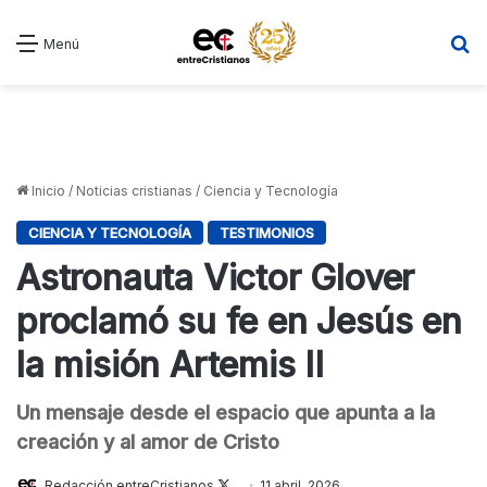
B
Menú
Inicio
/
Noticias cristianas
/
Ciencia y Tecnología
CIENCIA Y TECNOLOGÍA
TESTIMONIOS
Astronauta Victor Glover
proclamó su fe en Jesús en
la misión Artemis II
Un mensaje desde el espacio que apunta a la
creación y al amor de Cristo
Follow
Redacción entreCristianos
11 abril, 2026