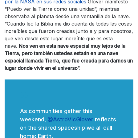
por la NASA en sus redes sociales
Glover manifestó
“Puedo ver la Tierra como una unidad”, mientras
observaba al planeta desde una ventanilla de la nave.
“Cuando leo la Biblia me dio cuenta de todas las cosas
increíbles que fueron creadas junto a y para nosotros,
que veo desde este lugar increíble que es esta
nave.
Nos ven en esta nave espacial muy lejos de la
Tierra, pero también ustedes estaán en una nave
espacial llamada Tierra, que fue creada para darnos un
lugar donde vivir en el universo
”.
As communities gather this
weekend,
@AstroVicGlover
reflects
on the shared spaceship we all call
home: Earth.