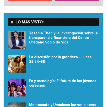
LO MÁS VISTO:
Yesenia Then y la investigación sobre la
transparencia financiera del Centro
Cristiano Soplo de Vida
La discusión por la grandeza - Lucas
22:24-38
Fe y tecnología: El futuro de los jóvenes
coreanos
Montesanto y Unánimes lanzan el tema