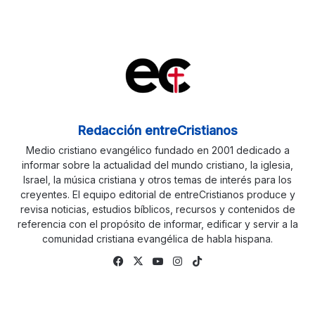
Redacción entreCristianos
Medio cristiano evangélico fundado en 2001 dedicado a
informar sobre la actualidad del mundo cristiano, la iglesia,
Israel, la música cristiana y otros temas de interés para los
creyentes. El equipo editorial de entreCristianos produce y
revisa noticias, estudios bíblicos, recursos y contenidos de
referencia con el propósito de informar, edificar y servir a la
comunidad cristiana evangélica de habla hispana.
Fa
X
Yo
Ins
Tik
ce
uTu
tag
To
bo
be
ra
k
ok
m