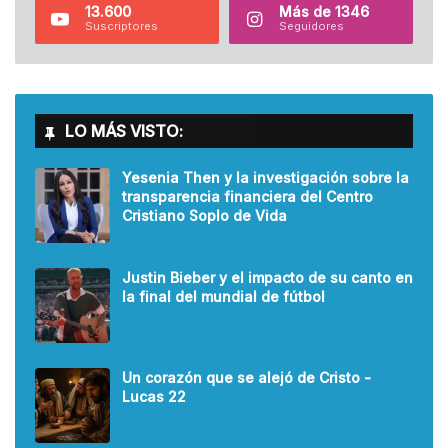
13.600
Más de 1346
Suscriptores
Seguidores
LO MÁS VISTO:
Yesenia Then y la investigación sobre la
transparencia financiera del Centro
Cristiano Soplo de Vida
Justin Bieber y el impacto de su canto en
la final del mundial de fútbol
Un corazón que se alejó de Cristo -
Lucas 22