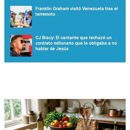
Franklin Graham visitó Venezuela tras el
terremoto
CJ Bracy: El cantante que rechazó un
contrato millonario que le obligaba a no
hablar de Jesús