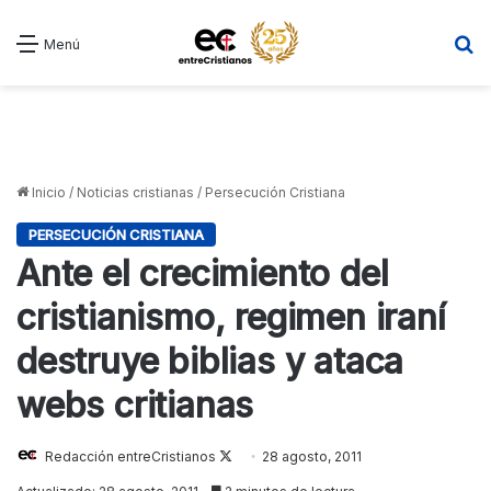
B
Menú
Inicio
/
Noticias cristianas
/
Persecución Cristiana
PERSECUCIÓN CRISTIANA
Ante el crecimiento del
cristianismo, regimen iraní
destruye biblias y ataca
webs critianas
Redacción entreCristianos
Follow
28 agosto, 2011
on