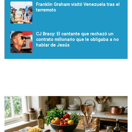
Franklin Graham visitó Venezuela tras el
terremoto
CJ Bracy: El cantante que rechazó un
contrato millonario que le obligaba a no
hablar de Jesús