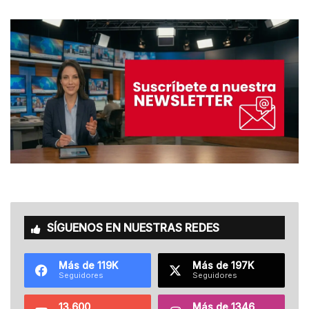
SÍGUENOS EN NUESTRAS REDES
Más de 119K
Más de 197K
Seguidores
Seguidores
13.600
Más de 1346