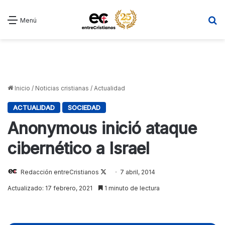
B
Menú
Inicio
/
Noticias cristianas
/
Actualidad
ACTUALIDAD
SOCIEDAD
Anonymous inició ataque
cibernético a Israel
Redacción entreCristianos
Follow
7 abril, 2014
on
Actualizado: 17 febrero, 2021
1 minuto de lectura
X