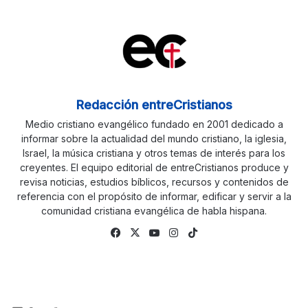
Redacción entreCristianos
Medio cristiano evangélico fundado en 2001 dedicado a
informar sobre la actualidad del mundo cristiano, la iglesia,
Israel, la música cristiana y otros temas de interés para los
creyentes. El equipo editorial de entreCristianos produce y
revisa noticias, estudios bíblicos, recursos y contenidos de
referencia con el propósito de informar, edificar y servir a la
comunidad cristiana evangélica de habla hispana.
Fa
X
Yo
Ins
Tik
ce
uTu
tag
To
bo
be
ra
k
ok
m