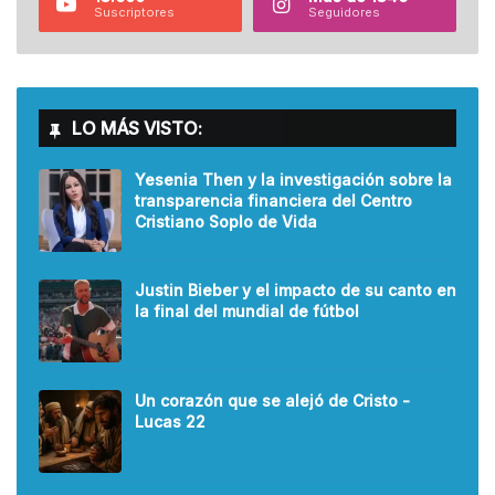
Suscriptores
Seguidores
LO MÁS VISTO:
Yesenia Then y la investigación sobre la
transparencia financiera del Centro
Cristiano Soplo de Vida
Justin Bieber y el impacto de su canto en
la final del mundial de fútbol
Un corazón que se alejó de Cristo -
Lucas 22