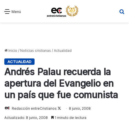
B
Menú
Inicio
/
Noticias cristianas
/
Actualidad
ACTUALIDAD
Andrés Palau recuerda la
apertura del Evangelio en
un país que fue comunista
Redacción entreCristianos
Follow
8 junio, 2008
on
Actualizado: 8 junio, 2008
1 minuto de lectura
X