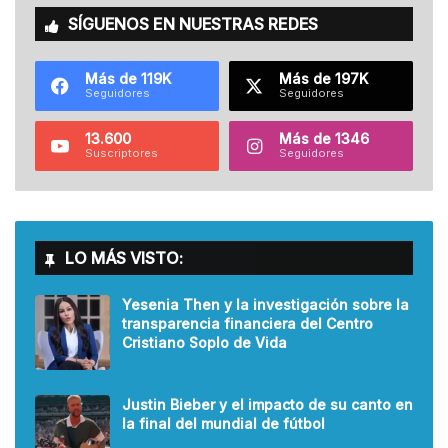
SÍGUENOS EN NUESTRAS REDES
Más de 119K
Más de 197K
Seguidores
Seguidores
13.600
Más de 1346
Suscriptores
Seguidores
LO MÁS VISTO:
Yesenia Then y la investigación sobre la
transparencia financiera del Centro
Cristiano Soplo de Vida
Justin Bieber y el impacto de su canto en
la final del mundial de fútbol