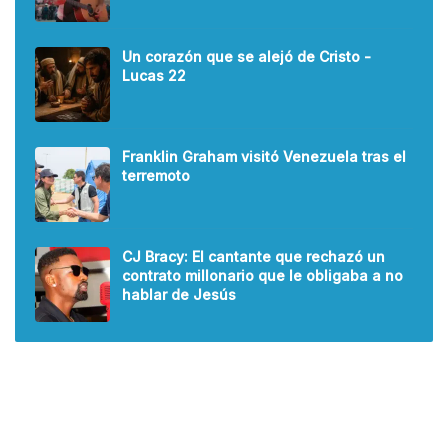
Un corazón que se alejó de Cristo -
Lucas 22
Franklin Graham visitó Venezuela tras el
terremoto
CJ Bracy: El cantante que rechazó un
contrato millonario que le obligaba a no
hablar de Jesús