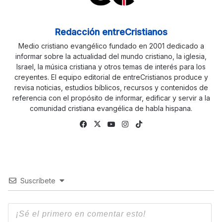
Redacción entreCristianos
Medio cristiano evangélico fundado en 2001 dedicado a
informar sobre la actualidad del mundo cristiano, la iglesia,
Israel, la música cristiana y otros temas de interés para los
creyentes. El equipo editorial de entreCristianos produce y
revisa noticias, estudios bíblicos, recursos y contenidos de
referencia con el propósito de informar, edificar y servir a la
comunidad cristiana evangélica de habla hispana.
Fa
X
Yo
Ins
Tik
ce
uTu
tag
To
bo
be
ra
k
ok
m
Suscríbete