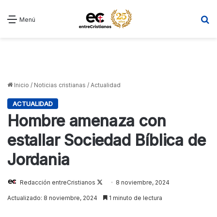
B
Menú
Inicio
/
Noticias cristianas
/
Actualidad
ACTUALIDAD
Hombre amenaza con
estallar Sociedad Bíblica de
Jordania
Follow
Redacción entreCristianos
8 noviembre, 2024
on
Actualizado: 8 noviembre, 2024
1 minuto de lectura
X