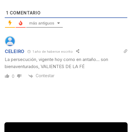
e
1
COMENTARIO
más antiguos
CELEIRO
1 año de haberse escrito
La persecución, vigente hoy como en antaño… son
bienaventurados, VALIENTES DE LA FÉ
Contestar
0