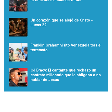
Un corazón que se alejó de Cristo -
Lucas 22
Franklin Graham visitó Venezuela tras el
terremoto
CJ Bracy: El cantante que rechazó un
contrato millonario que le obligaba a no
hablar de Jesús