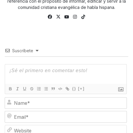
referencia con el propósito de informar, edificar y servir a la
comunidad cristiana evangélica de habla hispana.
Fa
X
Yo
Ins
Tik
ce
uTu
tag
To
bo
be
ra
k
ok
m
Suscríbete
{}
[+]
N
a
m
E
e
m
*
a
W
i
e