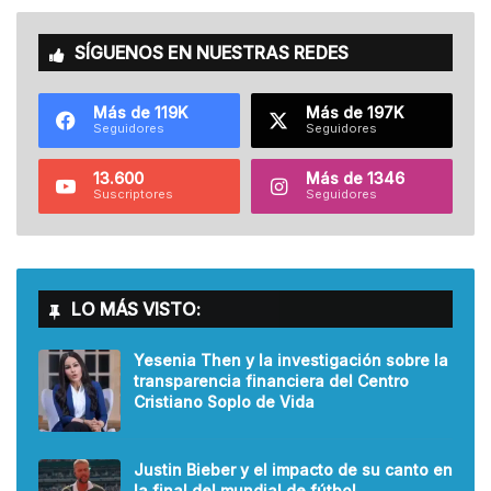
SÍGUENOS EN NUESTRAS REDES
Más de 119K
Más de 197K
Seguidores
Seguidores
13.600
Más de 1346
Suscriptores
Seguidores
LO MÁS VISTO:
Yesenia Then y la investigación sobre la
transparencia financiera del Centro
Cristiano Soplo de Vida
Justin Bieber y el impacto de su canto en
la final del mundial de fútbol