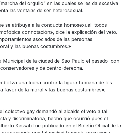
“marcha del orgullo” en las cuales se les da excesiva
enta las ventajas de ser heterosexual.
que se atribuye a la conducta homosexual, todos
mofóbica connotación», dice la explicación del veto.
omportamientos asociados de las personas
oral y las buenas costumbres.»
 Municipal de la ciudad de Sao Paulo el pasado con
s conservadores y de centro-derecha.
imboliza una lucha contra la figura humana de los
 y a favor de la moral y las buenas costumbres»,
 colectivo gay demandó al alcalde el veto a tal
ta y discriminatoria, hecho que ocurrió pues el
lberto Kassab fue publicado en el Boletín Oficial de la
a proponiendo que tal mediad fomenta prejuicios y