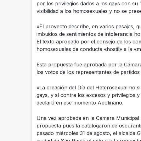
por los privilegios dados a los gays con su 
visibilidad a los homosexuales y no se pres
«El proyecto describe, en varios pasajes, 
imbuidos de sentimientos de intolerancia ho
El texto aprobado por el consejo de los c
homosexuales de conducta «hostil» a la «m
Esta propuesta fue aprobada por la Cámara
los votos de los representantes de partido
«La creación del Día del Heterosexual no s
gays, y sí contra los excesos y privilegios
declaró en ese momento Apolinario.
Una vez aprobada en la Cámara Municipal el
propuesta pues la catalogaron de oscurantis
pasado miércoles 31 de agosto, el alcalde Gi
ciudad de São Paulo el veto a tal propuest