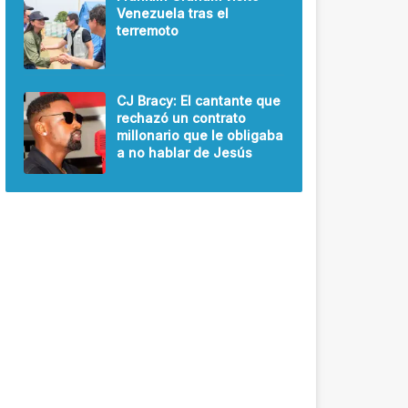
Venezuela tras el
terremoto
CJ Bracy: El cantante que
rechazó un contrato
millonario que le obligaba
a no hablar de Jesús