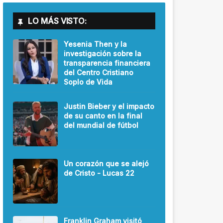
LO MÁS VISTO:
Yesenia Then y la
investigación sobre la
transparencia financiera
del Centro Cristiano
Soplo de Vida
Justin Bieber y el impacto
de su canto en la final
del mundial de fútbol
Un corazón que se alejó
de Cristo - Lucas 22
Franklin Graham visitó