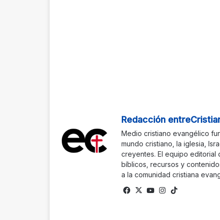
Redacción entreCristia
Medio cristiano evangélico fu
mundo cristiano, la iglesia, Isr
creyentes. El equipo editorial
bíblicos, recursos y contenido
a la comunidad cristiana evang
Fa
X
Yo
Ins
Tik
ce
uTu
tag
To
bo
be
ra
k