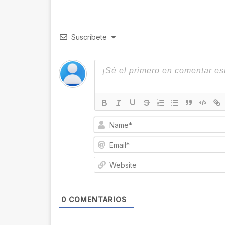
ok
m
Suscríbete
0
COMENTARIOS