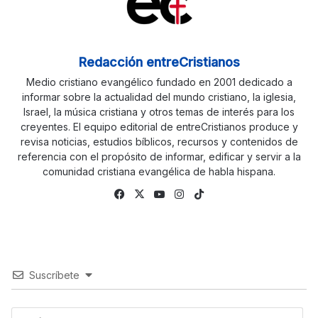
Redacción entreCristianos
Medio cristiano evangélico fundado en 2001 dedicado a
informar sobre la actualidad del mundo cristiano, la iglesia,
Israel, la música cristiana y otros temas de interés para los
creyentes. El equipo editorial de entreCristianos produce y
revisa noticias, estudios bíblicos, recursos y contenidos de
referencia con el propósito de informar, edificar y servir a la
comunidad cristiana evangélica de habla hispana.
Fa
X
Yo
Ins
Tik
ce
uTu
tag
To
bo
be
ra
k
ok
m
Suscríbete