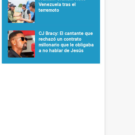
Venezuela tras el
terremoto
CJ Bracy: El cantante que
rechazó un contrato
millonario que le obligaba
a no hablar de Jesús