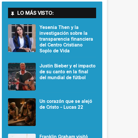
LO MÁS VISTO:
Yesenia Then y la
investigación sobre la
transparencia financiera
del Centro Cristiano
Soplo de Vida
Justin Bieber y el impacto
de su canto en la final
del mundial de fútbol
Un corazón que se alejó
de Cristo - Lucas 22
Franklin Graham visitó