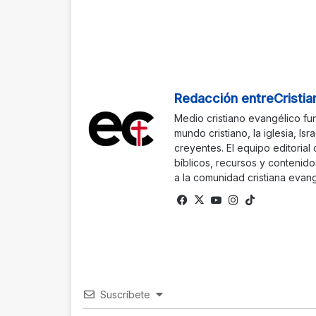
Redacción entreCristia
Medio cristiano evangélico fu
mundo cristiano, la iglesia, Isr
creyentes. El equipo editorial
bíblicos, recursos y contenido
a la comunidad cristiana evang
Fa
X
Yo
Ins
Tik
ce
uTu
tag
To
bo
be
ra
k
ok
m
Suscríbete