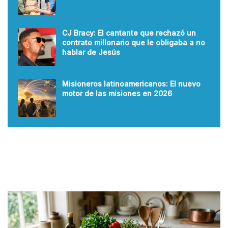
CJ Bracy: El cantante que rechazó un
contrato millonario que le obligaba a no
hablar de Jesús
Misioneros latinoamericanos: El nuevo
motor de las misiones en 2026