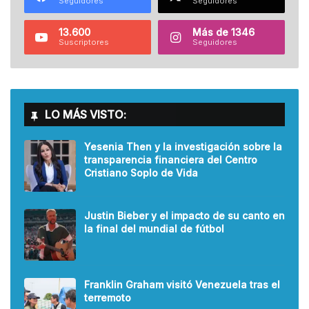
Seguidores
Seguidores
13.600
Más de 1346
Suscriptores
Seguidores
LO MÁS VISTO:
Yesenia Then y la investigación sobre la
transparencia financiera del Centro
Cristiano Soplo de Vida
Justin Bieber y el impacto de su canto en
la final del mundial de fútbol
Franklin Graham visitó Venezuela tras el
terremoto