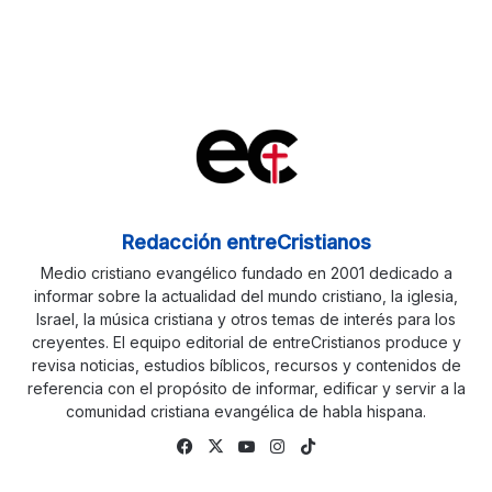
Redacción entreCristianos
Medio cristiano evangélico fundado en 2001 dedicado a
informar sobre la actualidad del mundo cristiano, la iglesia,
Israel, la música cristiana y otros temas de interés para los
creyentes. El equipo editorial de entreCristianos produce y
revisa noticias, estudios bíblicos, recursos y contenidos de
referencia con el propósito de informar, edificar y servir a la
comunidad cristiana evangélica de habla hispana.
Fa
X
Yo
Ins
Tik
ce
uTu
tag
To