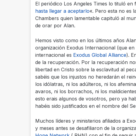
El periódico
Los Angeles Times lo tituló en 
hasta llegar a aceptarlo
«. Pero esta no es l
Chambers quien lamentable capituló al mun
de orar por Alan.
Hemos visto como en los últimos años Alan
organización Exodus Internacional (que en
internacional es
Exodus Global Alliance
).
En
de la recuperación. Por la recuperación no
libertad en Cristo sobre la esclavitud al pe
sabéis que los injustos no heredarán el rein
los idólatras, ni los adúlteros, ni los afemi
avaros, ni los borrachos, ni los maldiciente
esto erais algunos de vosotros, pero ya habé
habéis sido justificados en el nombre del Se
Muchos líderes y ministerios afiliados a Ex
y meses antes se desafiliaron de la organ
Hope Network
( RHN) con el fin de seguir 