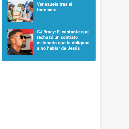
Venezuela tras el
terremoto
CJ Bracy: El cantante que
rechazó un contrato
millonario que le obligaba
a no hablar de Jesús