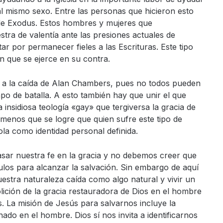
al mismo sexo. Entre las personas que hicieron esto
de Exodus.
Estos hombres y mujeres que
ra de valentía ante las presiones actuales de
ar por permanecer fieles a las Escrituras. Este tipo
ón que se ejerce en su contra.
yó a la caída de Alan Chambers, pues no todos
pueden
po de batalla.
A esto también hay que unir
el que
 insidiosa
teología «gay» que tergiversa la gracia de
l menos que se logre que quien sufre este tipo de
la como identidad personal definida.
ar nuestra fe en la gracia y no debemos creer que
los para alcanzar la salvación.
Sin embargo de aquí
stra naturaleza caída como algo natural y vivir un
olición de la gracia restauradora de Dios en el hombre
s.
La misión de Jesús para salvarnos incluye la
ado en el hombre. Dios sí nos invita a
i
dentificarnos