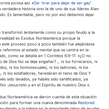
forma jocosa así: «
De: ‘orar para dejar de ser gay’
a verdadera historia sino la de uno de sus líderes Alan
do. Es lamentable, pero no por eso debemos dejar
 transformó lentamente como su propio feudo a la
 realidad es Exodus Norteamérica porque la
 este proceso poco a poco también fue alejándose
s referimos al estado mental que se centra en la
cado, como se detalla en 1 Corintios 6:9-11: «¿O no
o de Dios No se deje engañar? ,. ni los fornicarios, ni
nados, ni los homosexuales, ni los ladrones, ni los
s, ni los estafadores, heredarán el reino de Dios Y
is sido lavados, ya habéis sido santificados, ya
ñor Jesucristo y en el Espíritu de nuestro Dios «.
odus Norteamérica se dieron cuenta de esta situación
ización para formar una nueva denominada
Restored
ayudando a la Iglesia en la importante labor de ayudar