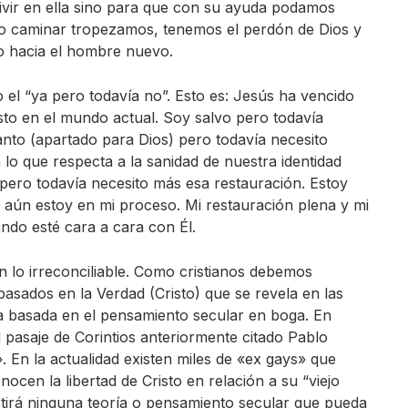
vir en ella sino para que con su ayuda podamos
ro caminar tropezamos,
tenemos el perdón de Dios y
do hacia el hombre nuevo.
 el “ya pero todavía no”.
Esto es: Jesús ha vencido
sto en el mundo actual. Soy salvo pero todavía
nto (apartado para Dios) pero todavía necesito
 lo que respecta a la sanidad de nuestra identidad
 pero todavía necesito más esa restauración.
Estoy
ro aún estoy en mi proceso. Mi restauración plena y mi
ando esté cara a cara con Él.
lo irreconciliable.
Como cristianos debemos
asados en la Verdad (Cristo) que se revela en las
a basada en el pensamiento secular en boga.
En
 pasaje de Corintios anteriormente citado Pablo
.
En la actualidad existen miles de «ex gays» que
nocen la libertad
de Cristo en relación a su “viejo
xistirá ninguna teoría o pensamiento secular que pueda