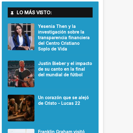
LO MÁS VISTO:
Yesenia Then y la
investigación sobre la
transparencia financiera
del Centro Cristiano
Soplo de Vida
Justin Bieber y el impacto
de su canto en la final
del mundial de fútbol
Un corazón que se alejó
de Cristo - Lucas 22
Franklin Graham visitó