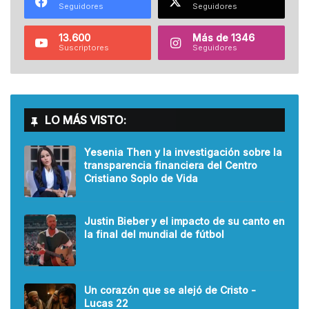
Seguidores
Seguidores
13.600
Más de 1346
Suscriptores
Seguidores
LO MÁS VISTO:
Yesenia Then y la investigación sobre la
transparencia financiera del Centro
Cristiano Soplo de Vida
Justin Bieber y el impacto de su canto en
la final del mundial de fútbol
Un corazón que se alejó de Cristo -
Lucas 22