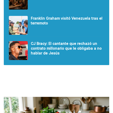
Franklin Graham visitó Venezuela tras el
terremoto
CJ Bracy: El cantante que rechazó un
contrato millonario que le obligaba a no
hablar de Jesús