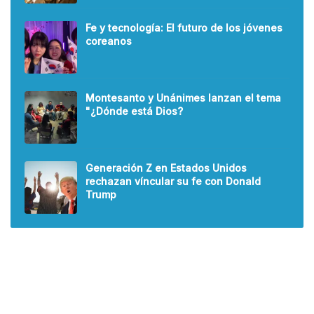
Fe y tecnología: El futuro de los jóvenes
coreanos
Montesanto y Unánimes lanzan el tema
"¿Dónde está Dios?
Generación Z en Estados Unidos
rechazan víncular su fe con Donald
Trump