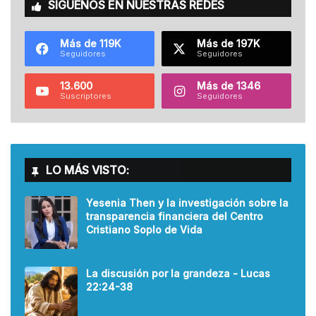
SÍGUENOS EN NUESTRAS REDES
Más de 119K
Más de 197K
Seguidores
Seguidores
13.600
Más de 1346
Suscriptores
Seguidores
LO MÁS VISTO:
Yesenia Then y la investigación sobre la
transparencia financiera del Centro
Cristiano Soplo de Vida
La discusión por la grandeza - Lucas
22:24-38