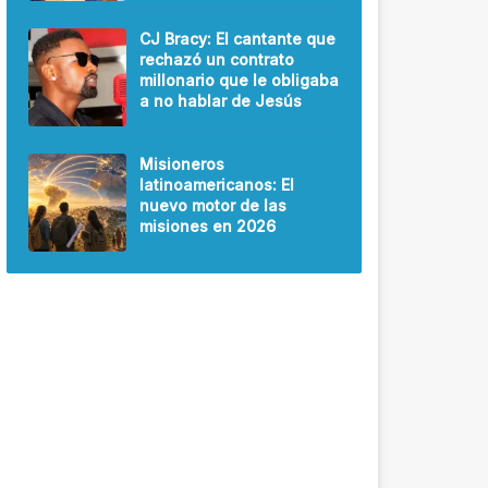
CJ Bracy: El cantante que
rechazó un contrato
millonario que le obligaba
a no hablar de Jesús
Misioneros
latinoamericanos: El
nuevo motor de las
misiones en 2026