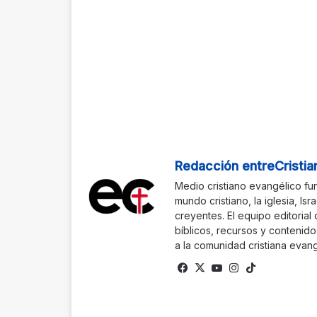
Redacción entreCristia
Medio cristiano evangélico fu
mundo cristiano, la iglesia, Isr
creyentes. El equipo editorial
bíblicos, recursos y contenido
a la comunidad cristiana evang
Fa
X
Yo
Ins
Tik
ce
uTu
tag
To
bo
be
ra
k