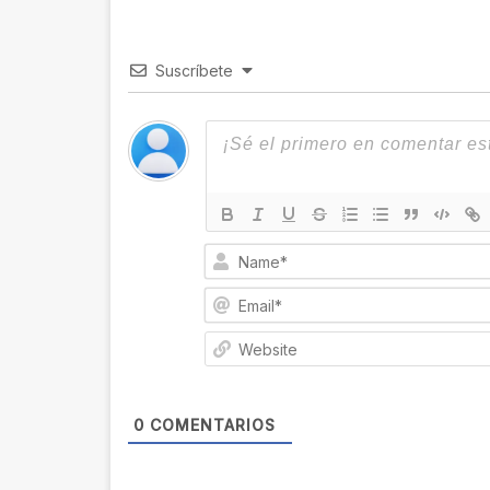
ok
m
Suscríbete
0
COMENTARIOS