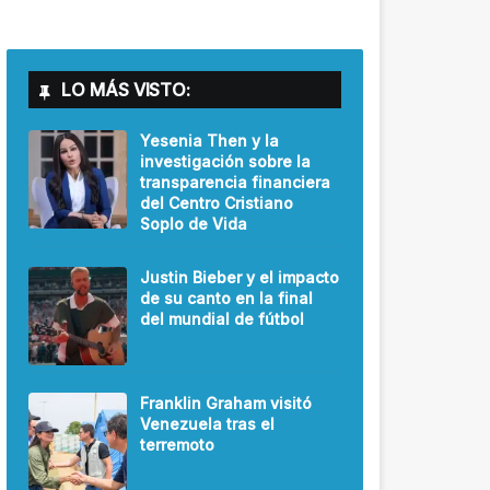
LO MÁS VISTO:
Yesenia Then y la
investigación sobre la
transparencia financiera
del Centro Cristiano
Soplo de Vida
Justin Bieber y el impacto
de su canto en la final
del mundial de fútbol
Franklin Graham visitó
Venezuela tras el
terremoto