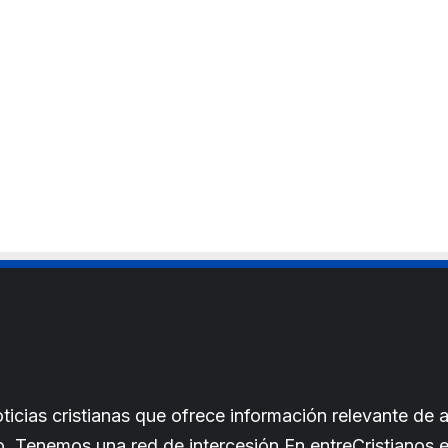
cias cristianas que ofrece información relevante de a
iano. Tenemos una red de intercesión.En entreCristianos