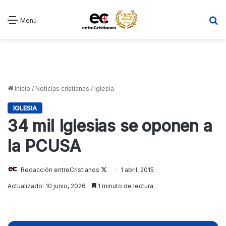
B
Menú
Inicio
/
Noticias cristianas
/
Iglesia
IGLESIA
34 mil Iglesias se oponen a
la PCUSA
Redacción entreCristianos
Follow
1 abril, 2015
on
Actualizado: 10 junio, 2026
1 minuto de lectura
X