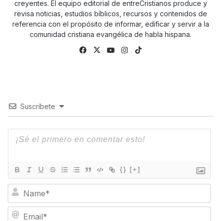
creyentes. El equipo editorial de entreCristianos produce y
revisa noticias, estudios bíblicos, recursos y contenidos de
referencia con el propósito de informar, edificar y servir a la
comunidad cristiana evangélica de habla hispana.
Fa
X
Yo
Ins
Tik
ce
uTu
tag
To
bo
be
ra
k
ok
m
Suscríbete
{}
[+]
N
a
m
E
e
m