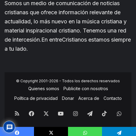
Somos un medio de comunicación de noticias
cristianas que ofrece información relevante de
actualidad, lo más nuevo en la música cristiana y
material inspiracional cristiano. Tenemos una red
de intercesión.En entreCristianos estamos siempre
a tu lado.
© Copyright 2001-2026 - Todos los derechos reservados
Quienes somos
Publicite con nosotros
Política de privacidad
Donar
Acerca de
Contacto
RSS
Facebook
X
YouTube
Instagram
Telegram
TikTok
What