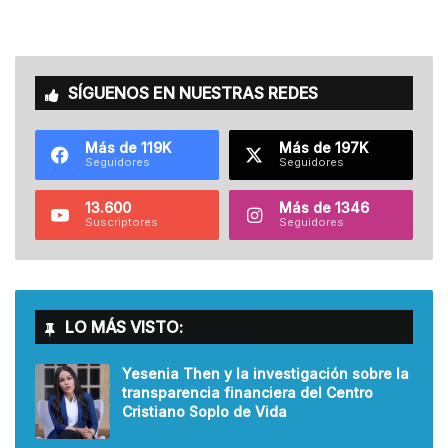
SÍGUENOS EN NUESTRAS REDES
Más de 119K
Más de 197K
Seguidores
Seguidores
13.600
Más de 1346
Suscriptores
Seguidores
LO MÁS VISTO:
Yesenia Then y la investigación sobre la
transparencia financiera del Centro
Cristiano Soplo de Vida