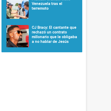
Venezuela tras el
terremoto
CJ Bracy: El cantante que
rechazó un contrato
millonario que le obligaba
a no hablar de Jesús