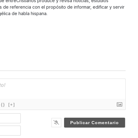
 de entreCristianos produce y revisa noticias, estudios
s de referencia con el propósito de informar, edificar y servir
élica de habla hispana.
{}
[+]
N
a
m
E
e
m
*