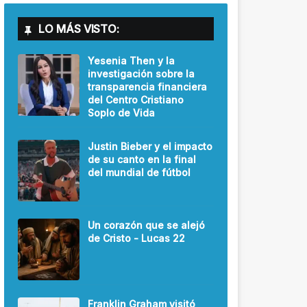
LO MÁS VISTO:
Yesenia Then y la
investigación sobre la
transparencia financiera
del Centro Cristiano
Soplo de Vida
Justin Bieber y el impacto
de su canto en la final
del mundial de fútbol
Un corazón que se alejó
de Cristo - Lucas 22
Franklin Graham visitó