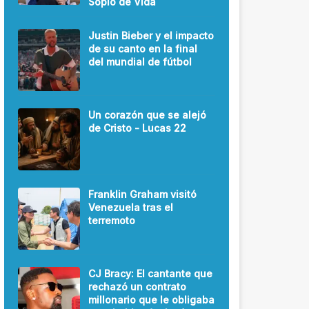
Soplo de Vida
Justin Bieber y el impacto
de su canto en la final
del mundial de fútbol
Un corazón que se alejó
de Cristo - Lucas 22
Franklin Graham visitó
Venezuela tras el
terremoto
CJ Bracy: El cantante que
rechazó un contrato
millonario que le obligaba