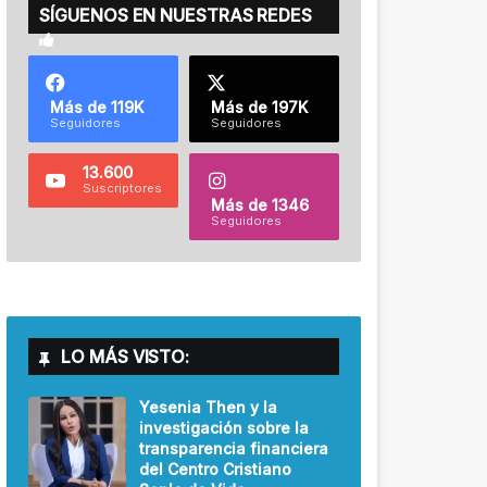
SÍGUENOS EN NUESTRAS REDES
Más de 119K
Más de 197K
Seguidores
Seguidores
13.600
Suscriptores
Más de 1346
Seguidores
LO MÁS VISTO:
Yesenia Then y la
investigación sobre la
transparencia financiera
del Centro Cristiano