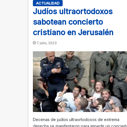
ACTUALIDAD
Judíos ultraortodoxos
sabotean concierto
cristiano en Jerusalén
7 julio, 2023
Decenas de judíos ultraortodoxos de extrema
derecha se manifestaron para impedir un conciert