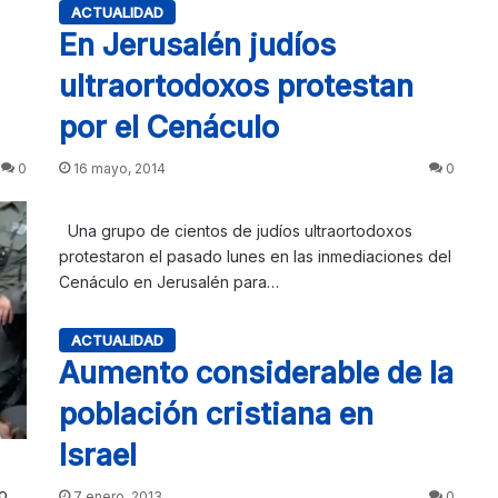
ACTUALIDAD
En Jerusalén judíos
ultraortodoxos protestan
por el Cenáculo
0
16 mayo, 2014
0
Una grupo de cientos de judíos ultraortodoxos
protestaron el pasado lunes en las inmediaciones del
Cenáculo en Jerusalén para…
ACTUALIDAD
Aumento considerable de la
población cristiana en
Israel
o
7 enero, 2013
0