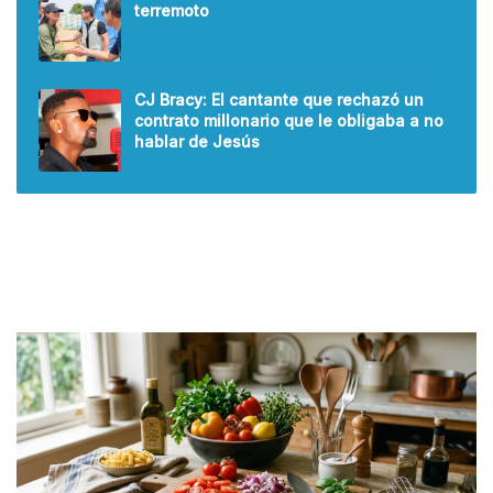
terremoto
CJ Bracy: El cantante que rechazó un
contrato millonario que le obligaba a no
hablar de Jesús