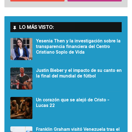
LO MÁS VISTO:
Yesenia Then y la investigación sobre la
transparencia financiera del Centro
Cristiano Soplo de Vida
Justin Bieber y el impacto de su canto en
la final del mundial de fútbol
Un corazón que se alejó de Cristo -
Lucas 22
Franklin Graham visitó Venezuela tras el