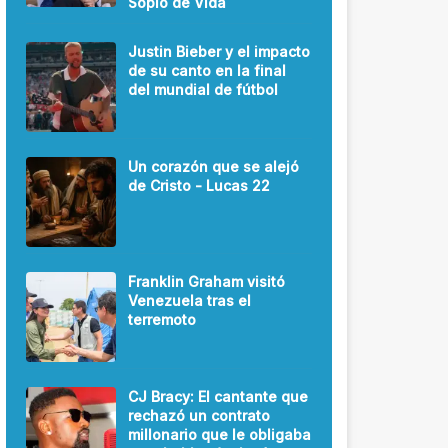
Soplo de Vida
Justin Bieber y el impacto
de su canto en la final
del mundial de fútbol
Un corazón que se alejó
de Cristo - Lucas 22
Franklin Graham visitó
Venezuela tras el
terremoto
CJ Bracy: El cantante que
rechazó un contrato
millonario que le obligaba