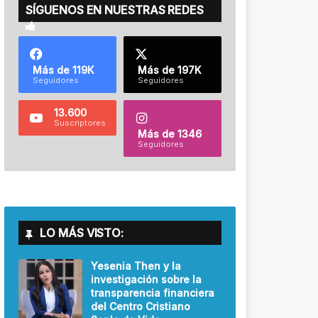
SÍGUENOS EN NUESTRAS REDES
Más de 119K
Más de 197K
Seguidores
Seguidores
13.600
Suscriptores
Más de 1346
Seguidores
LO MÁS VISTO:
Yesenia Then y la
investigación sobre la
transparencia financiera
del Centro Cristiano