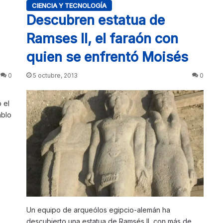
CIENCIA Y TECNOLOGÍA
Descubren estatua de
Ramses II, el faraón con
quien se enfrentó Moisés
0
5 octubre, 2013
0
 el
ablo
Un equipo de arqueólos egipcio-alemán ha
descubierto una estatua de Ramsés II, con más de