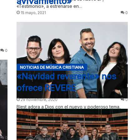
avivamiento»
«Testimonio», a estrenarse en…
15 mayo, 2021
0
0
NOTICIAS DE MÚSICA CRISTIANA
«Navidad reverente» nos
ofrece REVERE
29 noviembre, 2020
0
Blest adora a Dios con el nuevo y poderoso tema,
«Queremos avivamiento». Un canto cuya fuerza e
intensidad sacuden el…
0