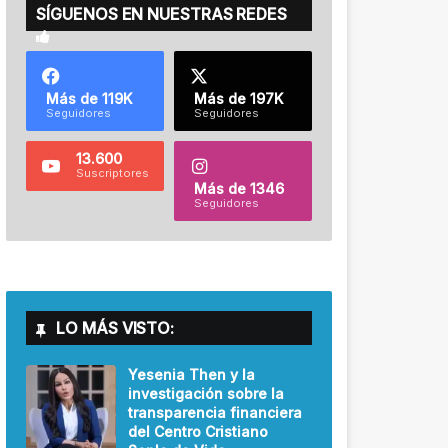
SÍGUENOS EN NUESTRAS REDES
Más de 119K
Más de 197K
Seguidores
Seguidores
13.600
Suscriptores
Más de 1346
Seguidores
LO MÁS VISTO:
Yesenia Then y la
investigación sobre la
transparencia financiera
del Centro Cristiano