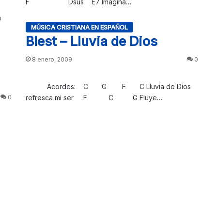
F Dsus E7 Imagina…
a
MÚSICA CRISTIANA EN ESPAÑOL
Blest – Lluvia de Dios
8 enero, 2009
0
Acordes: C G F C Lluvia de Dios
refresca mi ser F C G Fluye…
0