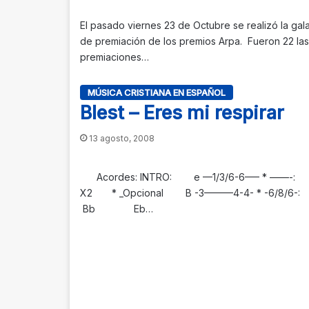
El pasado viernes 23 de Octubre se realizó la gal
de premiación de los premios Arpa. Fueron 22 las
premiaciones…
MÚSICA CRISTIANA EN ESPAÑOL
Blest – Eres mi respirar
13 agosto, 2008
Acordes: INTRO: e —1/3/6-6—– * ——-:
X2 * _Opcional B -3———4-4- * -6/8/6-:
Bb Eb…