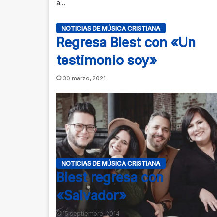
a…
NOTICIAS DE MÚSICA CRISTIANA
Regresa Blest con «Un
testimonio soy»
30 marzo, 2021
NOTICIAS DE MÚSICA CRISTIANA
Blest regresa con
«Salvador»
15 septiembre, 2014