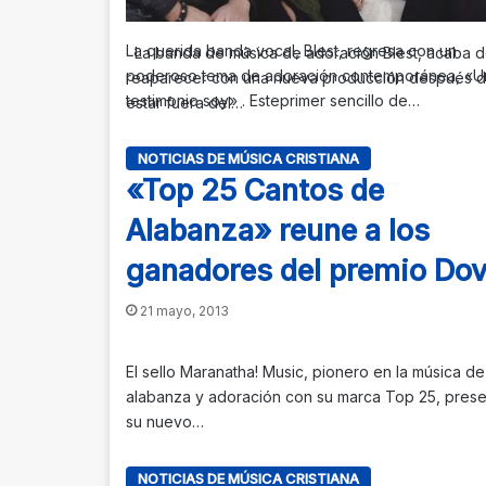
La querida banda vocal, Blest, regresa con un
La banda de música de adoración Blest, acaba 
poderoso tema de adoración contemporánea, «U
reaparecer con una nueva producción después 
testimonio soy» . Esteprimer sencillo de…
estar fuera del…
NOTICIAS DE MÚSICA CRISTIANA
«Top 25 Cantos de
Alabanza» reune a los
ganadores del premio Do
21 mayo, 2013
El sello Maranatha! Music, pionero en la música de
alabanza y adoración con su marca Top 25, prese
su nuevo…
NOTICIAS DE MÚSICA CRISTIANA