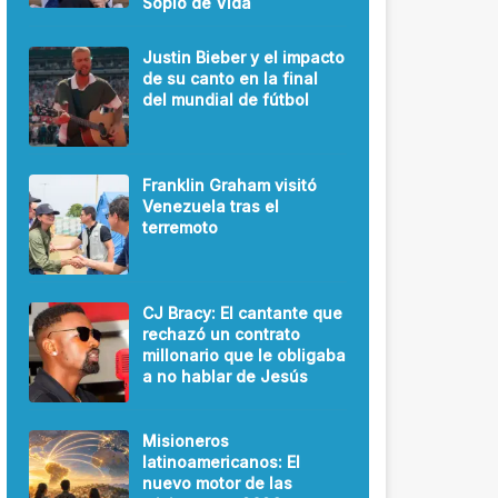
Soplo de Vida
Justin Bieber y el impacto
de su canto en la final
del mundial de fútbol
Franklin Graham visitó
Venezuela tras el
terremoto
CJ Bracy: El cantante que
rechazó un contrato
millonario que le obligaba
a no hablar de Jesús
Misioneros
latinoamericanos: El
nuevo motor de las