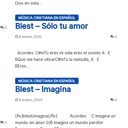
Dios en esta…
MÚSICA CRISTIANA EN ESPAÑOL
Blest – Sólo tu amor
0
6 enero, 2010
0
Acordes: C#mTú eres mi vida eres el sonido A E
BQue me hace vibrarC#mTú la melodía, A E
BEres…
MÚSICA CRISTIANA EN ESPAÑOL
Blest – Imagina
8 enero, 2009
0
{flv}blest/imagina{/flv} Acordes: C Imagina un
mundo sin amor G/B Imagina un mundo perdón
0