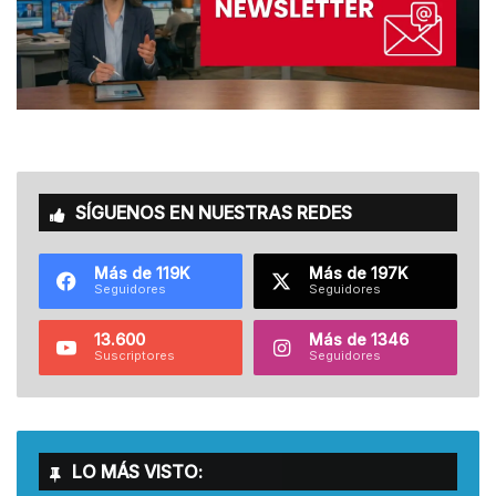
SÍGUENOS EN NUESTRAS REDES
Más de 119K
Más de 197K
Seguidores
Seguidores
13.600
Más de 1346
Suscriptores
Seguidores
LO MÁS VISTO: