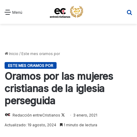
B
Menú
Inicio
/
Este mes oramos por
ESTE MES ORAMOS POR
Oramos por las mujeres
cristianas de la iglesia
perseguida
Follow
Redacción entreCristianos
3 enero, 2021
on
Actualizado: 19 agosto, 2024
1 minuto de lectura
X