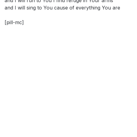
and I will run to You I find refuge in Your arms
and I will sing to You cause of everything You are
[pill-mc]