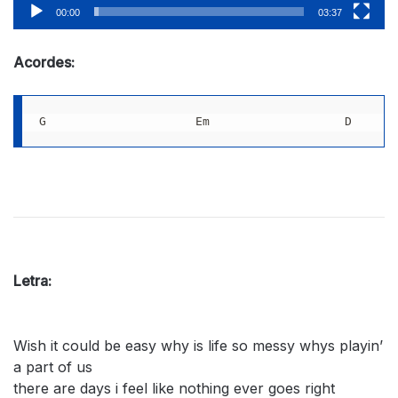
00:00
03:37
Acordes:
G
Em
D
Letra:
Wish it could be easy why is life so messy whys playin’
a part of us
there are days i feel like nothing ever goes right