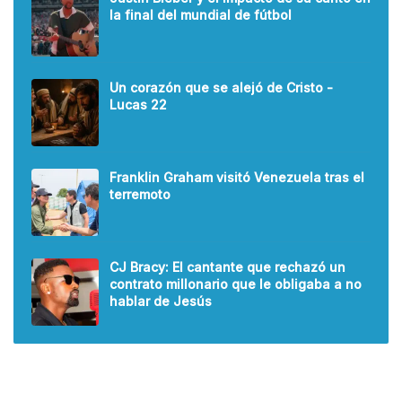
la final del mundial de fútbol
Un corazón que se alejó de Cristo -
Lucas 22
Franklin Graham visitó Venezuela tras el
terremoto
CJ Bracy: El cantante que rechazó un
contrato millonario que le obligaba a no
hablar de Jesús