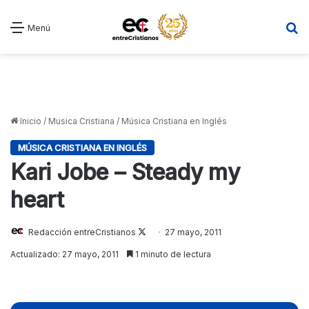
B
Menú
Inicio
/
Musica Cristiana
/
Música Cristiana en Inglés
MÚSICA CRISTIANA EN INGLÉS
Kari Jobe – Steady my
heart
Redacción entreCristianos
Follow
27 mayo, 2011
on
Actualizado: 27 mayo, 2011
1 minuto de lectura
X