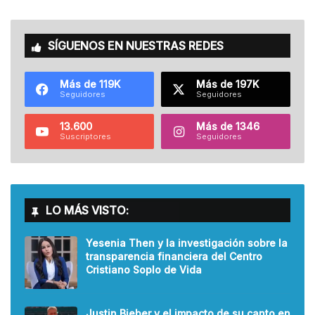
SÍGUENOS EN NUESTRAS REDES
Más de 119K
Más de 197K
Seguidores
Seguidores
13.600
Más de 1346
Suscriptores
Seguidores
LO MÁS VISTO:
Yesenia Then y la investigación sobre la
transparencia financiera del Centro
Cristiano Soplo de Vida
Justin Bieber y el impacto de su canto en