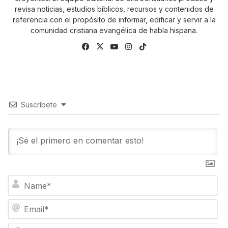
revisa noticias, estudios bíblicos, recursos y contenidos de
referencia con el propósito de informar, edificar y servir a la
comunidad cristiana evangélica de habla hispana.
Fa
X
Yo
Ins
Tik
ce
uTu
tag
To
bo
be
ra
k
ok
m
Suscríbete
N
a
m
E
e
m
*
a
W