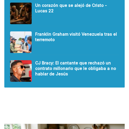
Un corazón que se alejó de Cristo -
Lucas 22
Franklin Graham visitó Venezuela tras el
terremoto
CJ Bracy: El cantante que rechazó un
contrato millonario que le obligaba a no
hablar de Jesús