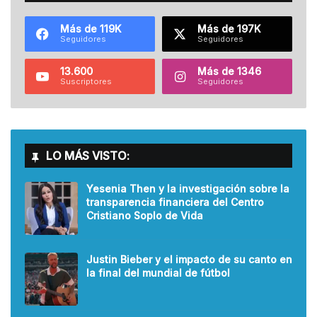
Más de 119K
Más de 197K
Seguidores
Seguidores
13.600
Más de 1346
Suscriptores
Seguidores
LO MÁS VISTO:
Yesenia Then y la investigación sobre la
transparencia financiera del Centro
Cristiano Soplo de Vida
Justin Bieber y el impacto de su canto en
la final del mundial de fútbol