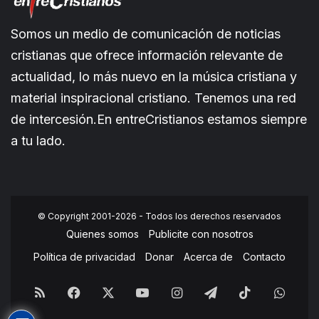
Somos un medio de comunicación de noticias
cristianas que ofrece información relevante de
actualidad, lo más nuevo en la música cristiana y
material inspiracional cristiano. Tenemos una red
de intercesión.En entreCristianos estamos siempre
a tu lado.
© Copyright 2001-2026 - Todos los derechos reservados
Quienes somos
Publicite con nosotros
Política de privacidad
Donar
Acerca de
Contacto
RSS
Facebook
X
YouTube
Instagram
Telegram
TikTok
What