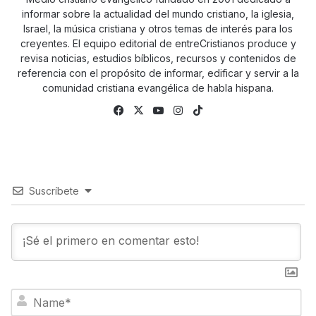
informar sobre la actualidad del mundo cristiano, la iglesia,
Israel, la música cristiana y otros temas de interés para los
creyentes. El equipo editorial de entreCristianos produce y
revisa noticias, estudios bíblicos, recursos y contenidos de
referencia con el propósito de informar, edificar y servir a la
comunidad cristiana evangélica de habla hispana.
Fa
X
Yo
Ins
Tik
ce
uTu
tag
To
bo
be
ra
k
ok
m
Suscríbete
N
a