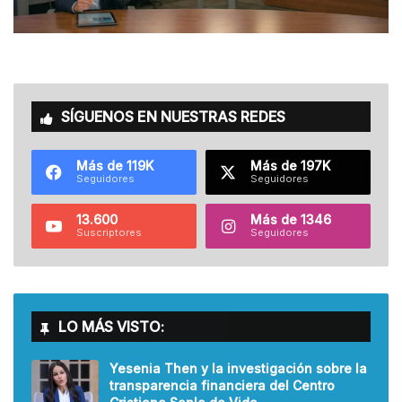
SÍGUENOS EN NUESTRAS REDES
Más de 119K
Más de 197K
Seguidores
Seguidores
13.600
Más de 1346
Suscriptores
Seguidores
LO MÁS VISTO:
Yesenia Then y la investigación sobre la
transparencia financiera del Centro