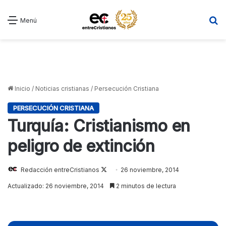
B
Menú
Inicio
/
Noticias cristianas
/
Persecución Cristiana
PERSECUCIÓN CRISTIANA
Turquía: Cristianismo en
peligro de extinción
Redacción entreCristianos
Follow
26 noviembre, 2014
on
Actualizado: 26 noviembre, 2014
2 minutos de lectura
X