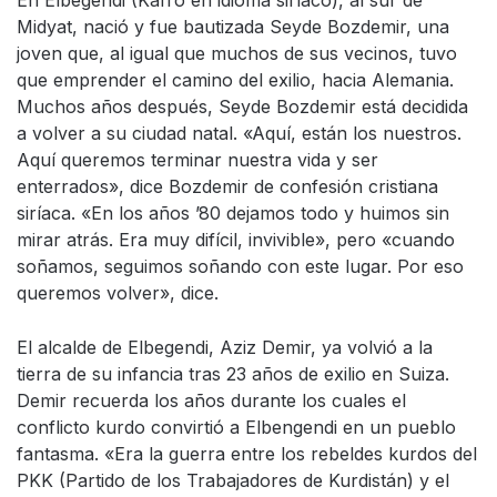
En Elbegendi (Kafro en idioma siríaco), al sur de
Midyat, nació y fue bautizada Seyde Bozdemir, una
joven que, al igual que muchos de sus vecinos, tuvo
que emprender el camino del exilio, hacia Alemania.
Muchos años después, Seyde Bozdemir está decidida
a volver a su ciudad natal. «Aquí, están los nuestros.
Aquí queremos terminar nuestra vida y ser
enterrados», dice Bozdemir de confesión cristiana
siríaca. «En los años ’80 dejamos todo y huimos sin
mirar atrás. Era muy difícil, invivible», pero «cuando
soñamos, seguimos soñando con este lugar. Por eso
queremos volver», dice.
El alcalde de Elbegendi, Aziz Demir, ya volvió a la
tierra de su infancia tras 23 años de exilio en Suiza.
Demir recuerda los años durante los cuales el
conflicto kurdo convirtió a Elbengendi en un pueblo
fantasma. «Era la guerra entre los rebeldes kurdos del
PKK (Partido de los Trabajadores de Kurdistán) y el