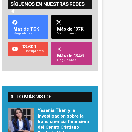
SÍGUENOS EN NUESTRAS REDES
Más de 119K
Más de 197K
Seguidores
Seguidores
13.600
Suscriptores
Más de 1346
Seguidores
LO MÁS VISTO:
Yesenia Then y la
investigación sobre la
transparencia financiera
del Centro Cristiano