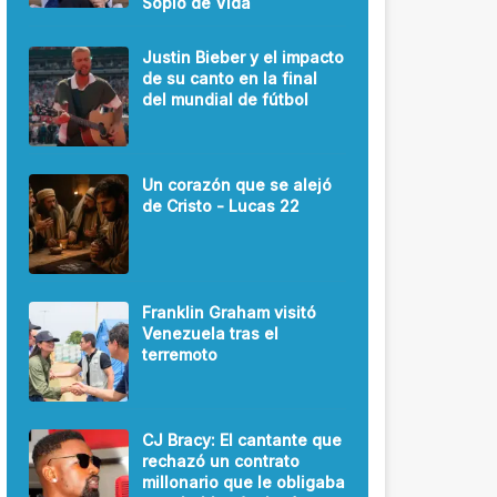
Soplo de Vida
Justin Bieber y el impacto
de su canto en la final
del mundial de fútbol
Un corazón que se alejó
de Cristo - Lucas 22
Franklin Graham visitó
Venezuela tras el
terremoto
CJ Bracy: El cantante que
rechazó un contrato
millonario que le obligaba