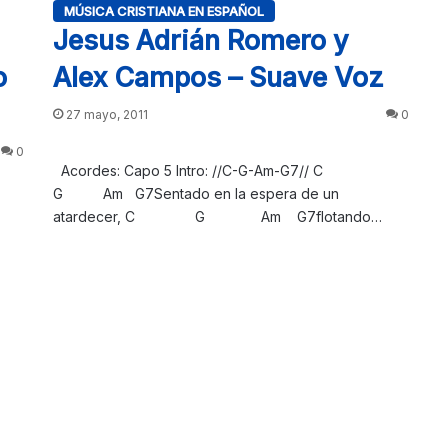
MÚSICA CRISTIANA EN ESPAÑOL
Jesus Adrián Romero y
o
Alex Campos – Suave Voz
27 mayo, 2011
0
0
Acordes: Capo 5 Intro: //C-G-Am-G7// C
G Am G7Sentado en la espera de un
atardecer, C G Am G7flotando…