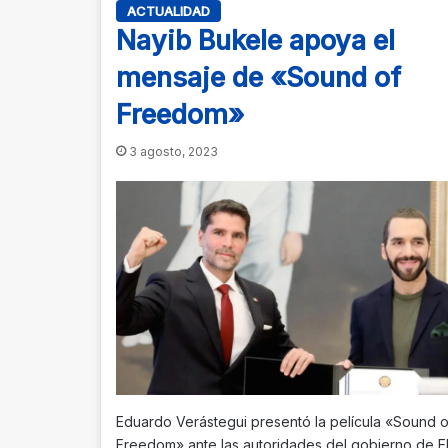
ACTUALIDAD
Nayib Bukele apoya el
mensaje de «Sound of
Freedom»
3 agosto, 2023
Eduardo Verástegui presentó la película «Sound o
Freedom» ante las autoridades del gobierno de E