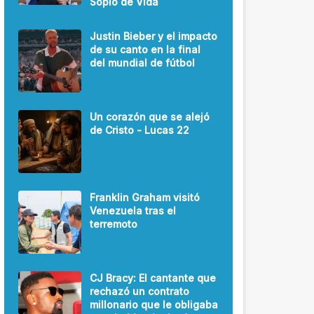
Soplo de Vida
Justin Bieber y el impacto
de su canto en la final
del mundial de fútbol
Un corazón que se alejó
de Cristo - Lucas 22
Franklin Graham visitó
Venezuela tras el
terremoto
CJ Bracy: El cantante que
rechazó un contrato
millonario que le obligaba