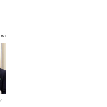
1
f
l