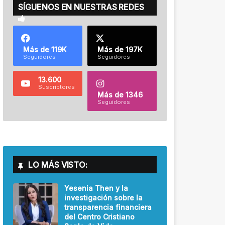
SÍGUENOS EN NUESTRAS REDES
Más de 119K
Más de 197K
Seguidores
Seguidores
13.600
Suscriptores
Más de 1346
Seguidores
LO MÁS VISTO:
Yesenia Then y la
investigación sobre la
transparencia financiera
del Centro Cristiano