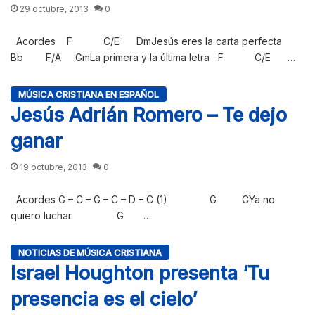
29 octubre, 2013
0
Acordes F C/E DmJesús eres la carta perfecta
Bb F/A GmLa primera y la última letra F C/E …
MÚSICA CRISTIANA EN ESPAÑOL
Jesús Adrián Romero – Te dejo
ganar
19 octubre, 2013
0
Acordes G – C – G – C – D – C (1) G CYa no
quiero luchar G …
NOTICIAS DE MÚSICA CRISTIANA
Israel Houghton presenta ‘Tu
presencia es el cielo’