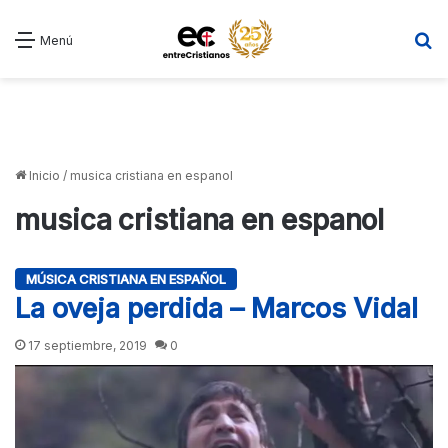
B
Menú
Inicio
/
musica cristiana en espanol
musica cristiana en espanol
MÚSICA CRISTIANA EN ESPAÑOL
La oveja perdida – Marcos Vidal
17 septiembre, 2019
0