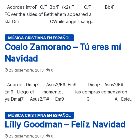
Acordes IntroF C/F Bb/F (x2) F C/F Bb/F
FOver the skies of Bethlehem appeared a
starDm CWhile angels sang…
MÚSICA CRISTIANA EN ESPAÑOL
Coalo Zamorano – Tú eres mi
Navidad
23 diciembre, 2013
0
Acordes Dmaj7 Asus2/F# Em9 Dmaj7 Asus2/F#
Em9 Llego el momento, las compras comenzaron
ya Dmaj7 Asus2/F# Em9 G A Este…
MÚSICA CRISTIANA EN ESPAÑOL
Lilly Goodman – Feliz Navidad
23 diciembre, 2013
0