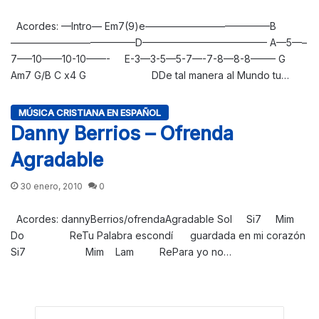
Acordes: —Intro— Em7(9)e————————————–B
————————————–D————————————– A—5—–
7—–10——10-10——- E-3—3-5—5-7—-7-8—8-8——– G
Am7 G/B C x4 G DDe tal manera al Mundo tu…
MÚSICA CRISTIANA EN ESPAÑOL
Danny Berrios – Ofrenda
Agradable
30 enero, 2010
0
Acordes: dannyBerrios/ofrendaAgradable Sol Si7 Mim
Do ReTu Palabra escondí guardada en mi corazón
Si7 Mim Lam RePara yo no…