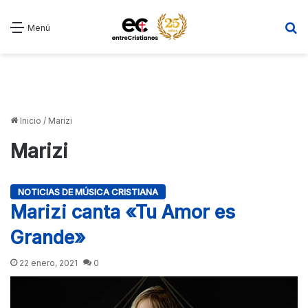
B
Menú
Inicio
/
Marizi
Marizi
NOTICIAS DE MÚSICA CRISTIANA
Marizi canta «Tu Amor es
Grande»
22 enero, 2021
0