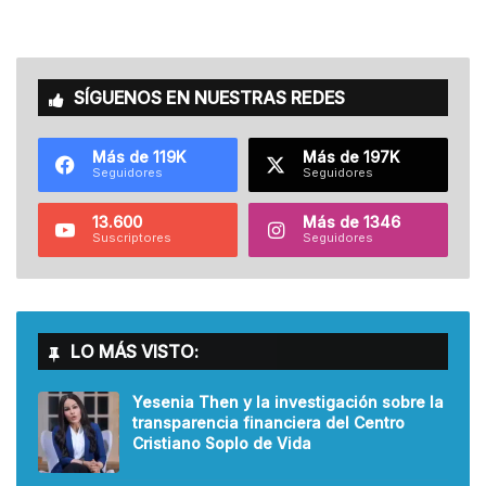
SÍGUENOS EN NUESTRAS REDES
Más de 119K
Más de 197K
Seguidores
Seguidores
13.600
Más de 1346
Suscriptores
Seguidores
LO MÁS VISTO:
Yesenia Then y la investigación sobre la
transparencia financiera del Centro
Cristiano Soplo de Vida