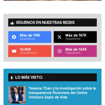
SÍGUENOS EN NUESTRAS REDES
Más de 119K
Más de 197K
Seguidores
Seguidores
13.600
Más de 1346
Suscriptores
Seguidores
LO MÁS VISTO:
Yesenia Then y la investigación sobre la
transparencia financiera del Centro
Cristiano Soplo de Vida