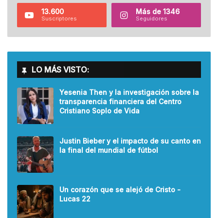
13.600
Más de 1346
Suscriptores
Seguidores
LO MÁS VISTO:
Yesenia Then y la investigación sobre la
transparencia financiera del Centro
Cristiano Soplo de Vida
Justin Bieber y el impacto de su canto en
la final del mundial de fútbol
Un corazón que se alejó de Cristo -
Lucas 22