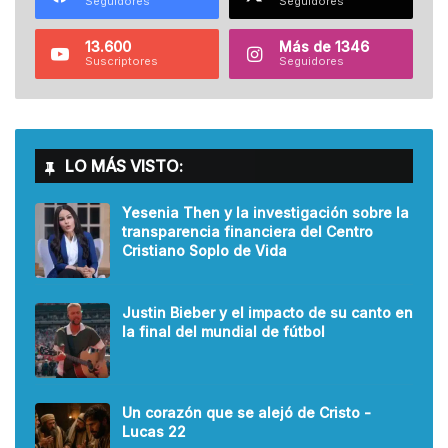
Seguidores
Seguidores
13.600
Más de 1346
Suscriptores
Seguidores
LO MÁS VISTO:
Yesenia Then y la investigación sobre la
transparencia financiera del Centro
Cristiano Soplo de Vida
Justin Bieber y el impacto de su canto en
la final del mundial de fútbol
Un corazón que se alejó de Cristo -
Lucas 22