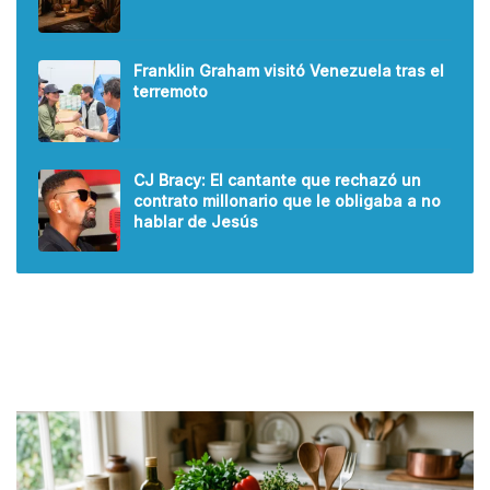
Franklin Graham visitó Venezuela tras el
terremoto
CJ Bracy: El cantante que rechazó un
contrato millonario que le obligaba a no
hablar de Jesús