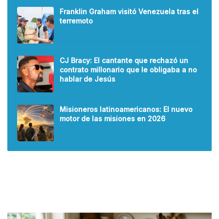
Franklin Graham visitó Venezuela tras el
terremoto
CJ Bracy: El cantante que rechazó un
contrato millonario que le obligaba a no
hablar de Jesús
Misioneros latinoamericanos: El nuevo
motor de las misiones en 2026