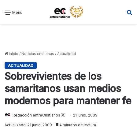
B
Menú
Inicio
/
Noticias cristianas
/
Actualidad
ACTUALIDAD
Sobrevivientes de los
samaritanos usan medios
modernos para mantener fe
Redacción entreCristianos
Follow
21 junio, 2009
on
Actualizado: 21 junio, 2009
4 minutos de lectura
X