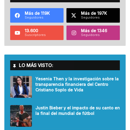
Más de 119K
Más de 197K
Seguidores
Seguidores
13.600
Más de 1346
Suscriptores
Seguidores
LO MÁS VISTO:
Yesenia Then y la investigación sobre la
transparencia financiera del Centro
Cristiano Soplo de Vida
Justin Bieber y el impacto de su canto en
la final del mundial de fútbol