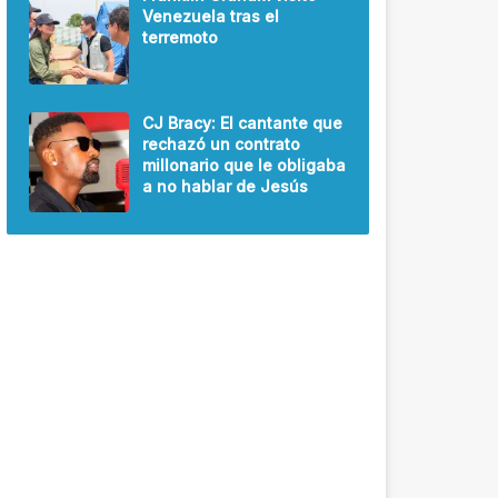
Venezuela tras el
terremoto
CJ Bracy: El cantante que
rechazó un contrato
millonario que le obligaba
a no hablar de Jesús