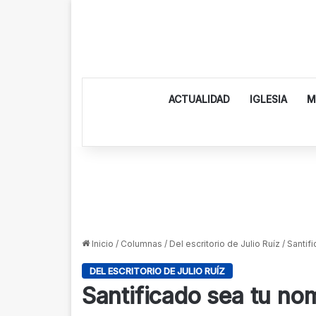
ACTUALIDAD
IGLESIA
M
Inicio
/
Columnas
/
Del escritorio de Julio Ruíz
/
Santif
DEL ESCRITORIO DE JULIO RUÍZ
Santificado sea tu no