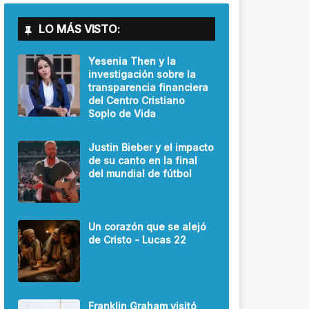
LO MÁS VISTO:
Yesenia Then y la
investigación sobre la
transparencia financiera
del Centro Cristiano
Soplo de Vida
Justin Bieber y el impacto
de su canto en la final
del mundial de fútbol
Un corazón que se alejó
de Cristo - Lucas 22
Franklin Graham visitó