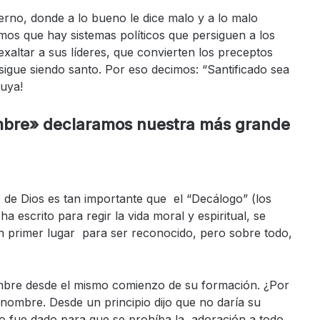
erno, donde a lo bueno le dice malo y a lo malo
os que hay sistemas políticos que persiguen a los
exaltar a sus líderes, que convierten los preceptos
sigue siendo santo. Por eso decimos: “Santificado sea
luya!
ombre» declaramos nuestra más grande
re de Dios es tan importante que el “Decálogo” (los
 escrito para regir la vida moral y espiritual, se
 primer lugar para ser reconocido, pero sobre todo,
ombre desde el mismo comienzo de su formación. ¿Por
nombre. Desde un principio dijo que no daría su
to fue dado para que se prohíba la adoración a todo