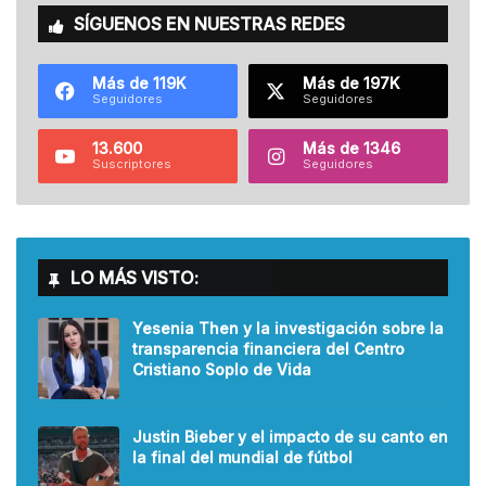
SÍGUENOS EN NUESTRAS REDES
Más de 119K
Más de 197K
Seguidores
Seguidores
13.600
Más de 1346
Suscriptores
Seguidores
LO MÁS VISTO:
Yesenia Then y la investigación sobre la
transparencia financiera del Centro
Cristiano Soplo de Vida
Justin Bieber y el impacto de su canto en
la final del mundial de fútbol