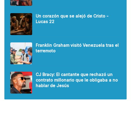
Un corazón que se alejó de Cristo -
Lucas 22
Franklin Graham visitó Venezuela tras el
terremoto
CJ Bracy: El cantante que rechazó un
contrato millonario que le obligaba a no
hablar de Jesús