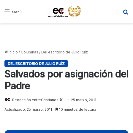
B
Menú
Inicio
/
Columnas
/
Del escritorio de Julio Ruíz
DEL ESCRITORIO DE JULIO RUÍZ
Salvados por asignación del
Padre
Redacción entreCristianos
Follow
25 marzo, 2011
on
Actualizado: 25 marzo, 2011
10 minutos de lectura
X