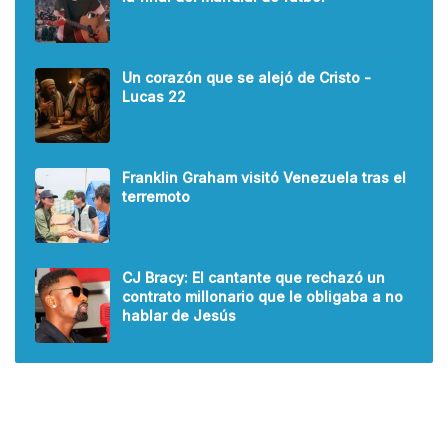
Un corazón que se alejó de Cristo -
Lucas 22
Franklin Graham visitó Venezuela tras el
terremoto
CJ Bracy: El cantante que rechazó un
contrato millonario que le obligaba a no
hablar de Jesús