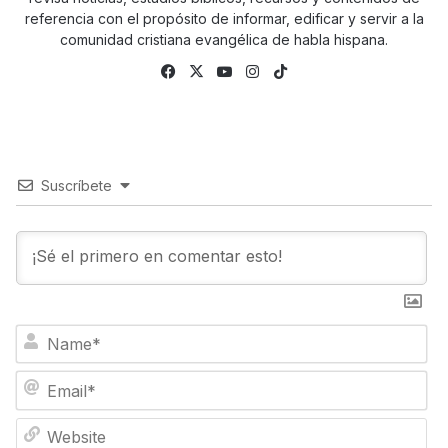
referencia con el propósito de informar, edificar y servir a la
comunidad cristiana evangélica de habla hispana.
Fa
X
Yo
Ins
Tik
ce
uTu
tag
To
bo
be
ra
k
ok
m
Suscríbete
N
a
m
E
e
m
*
a
W
i
e
l