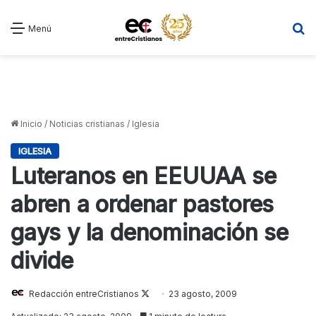
B
Menú
Inicio
/
Noticias cristianas
/
Iglesia
IGLESIA
Luteranos en EEUUAA se
abren a ordenar pastores
gays y la denominación se
divide
Redacción entreCristianos
Follow
23 agosto, 2009
on