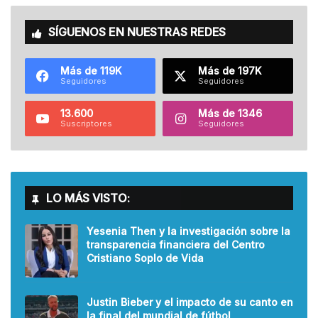
SÍGUENOS EN NUESTRAS REDES
Más de 119K
Más de 197K
Seguidores
Seguidores
13.600
Más de 1346
Suscriptores
Seguidores
LO MÁS VISTO:
Yesenia Then y la investigación sobre la
transparencia financiera del Centro
Cristiano Soplo de Vida
Justin Bieber y el impacto de su canto en
la final del mundial de fútbol