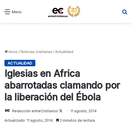
B
Menú
Inicio
/
Noticias cristianas
/
Actualidad
ACTUALIDAD
Iglesias en Africa
abarrotadas clamando por
la liberación del Ébola
Redacción entreCristianos
Follow
11 agosto, 2014
on
Actualizado: 11 agosto, 2014
2 minutos de lectura
X