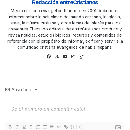
Redacción entreCristianos
Medio cristiano evangélico fundado en 2001 dedicado a
informar sobre la actualidad del mundo cristiano, la iglesia,
Israel, la música cristiana y otros temas de interés para los
creyentes. El equipo editorial de entreCristianos produce y
revisa noticias, estudios bíblicos, recursos y contenidos de
referencia con el propósito de informar, edificar y servir a la
comunidad cristiana evangélica de habla hispana.
Fa
X
Yo
Ins
Tik
ce
uTu
tag
To
bo
be
ra
k
ok
m
Suscríbete
{}
[+]