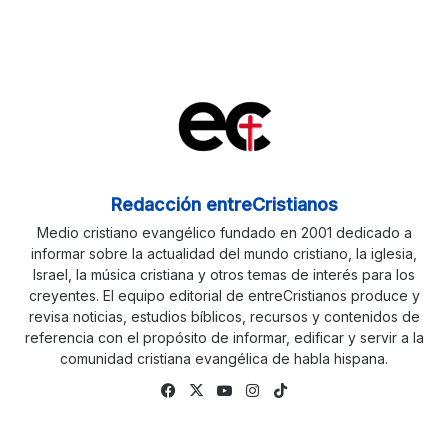
Redacción entreCristianos
Medio cristiano evangélico fundado en 2001 dedicado a
informar sobre la actualidad del mundo cristiano, la iglesia,
Israel, la música cristiana y otros temas de interés para los
creyentes. El equipo editorial de entreCristianos produce y
revisa noticias, estudios bíblicos, recursos y contenidos de
referencia con el propósito de informar, edificar y servir a la
comunidad cristiana evangélica de habla hispana.
Fa
X
Yo
Ins
Tik
ce
uTu
tag
To
bo
be
ra
k