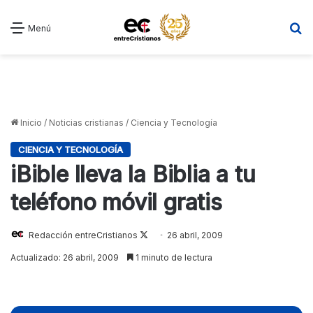
B
Menú
Inicio
/
Noticias cristianas
/
Ciencia y Tecnología
CIENCIA Y TECNOLOGÍA
iBible lleva la Biblia a tu
teléfono móvil gratis
Redacción entreCristianos
Follow
26 abril, 2009
on
Actualizado: 26 abril, 2009
1 minuto de lectura
X