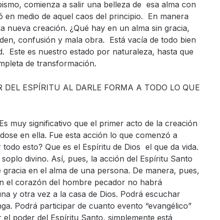
bismo, comienza a salir una belleza de esa alma con
ió en medio de aquel caos del principio. En manera
 una nueva creación. ¿Qué hay en un alma sin gracia,
den, confusión y mala obra. Está vacía de todo bien
ad. Este es nuestro estado por naturaleza, hasta que
ompleta de transformación.
R DEL ESPÍRITU AL DARLE FORMA A TODO LO QUE
 Es muy significativo que el primer acto de la creación
ndose en ella. Fue esta acción lo que comenzó a
 todo esto? Que es el Espíritu de Dios el que da vida.
oplo divino. Así, pues, la acción del Espíritu Santo
 gracia en el alma de una persona. De manera, pues,
en el corazón del hombre pecador no habrá
na y otra vez a la casa de Dios. Podrá escuchar
ga. Podrá participar de cuanto evento “evangélico”
 el poder del Espíritu Santo, simplemente está