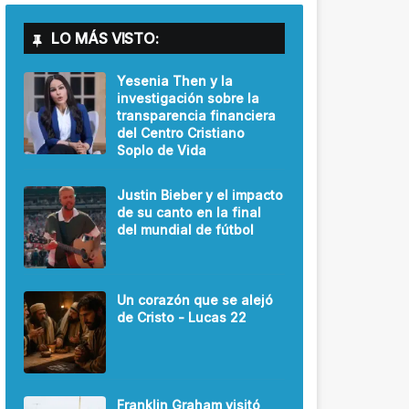
LO MÁS VISTO:
Yesenia Then y la
investigación sobre la
transparencia financiera
del Centro Cristiano
Soplo de Vida
Justin Bieber y el impacto
de su canto en la final
del mundial de fútbol
Un corazón que se alejó
de Cristo - Lucas 22
Franklin Graham visitó