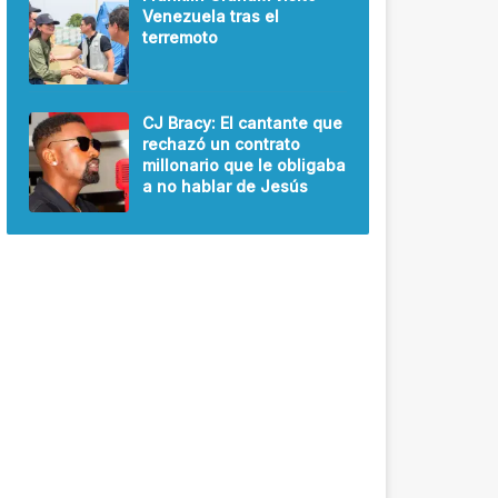
Venezuela tras el
terremoto
CJ Bracy: El cantante que
rechazó un contrato
millonario que le obligaba
a no hablar de Jesús