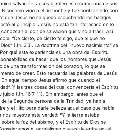
genuina salvación. Jesús planteó esto como una de sus
 Nicodemo vino a él de noche y fue confrontado con
Note que Jesús no se quedó escuchando los halagos
festó al principio. Jesús no está tan interesado en lo
 conozcan el don de salvación que vino a traer. Así
ole: “De cierto, de cierto te digo, que el que no
Dios” (Jn. 3:3). La doctrina del “nuevo nacimiento” se
or qué esta experiencia es una obra del Espíritu
esponsabilidad de hacer que los hombres que Jesús
o de una transformación del corazón, lo que se
mento de creer. Esto recuerda las palabras de Jesús
. En aquel tiempo Jesús afirmó que cuando el
dad”. Y las tres cosas del cual convencería el Espíritu
 juicio (Jn. 16:7-11). Sin embargo, antes que el
 de la Segunda persona de la Trinidad, ya había
adre y el Hijo para darle belleza aquel caos que había
s nos muestra esta verdad: “Y la tierra estaba
 sobre la faz del abismo, y el Espíritu de Dios se
 Consideremos el paralelismo que existe entre aquel