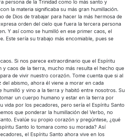
era persona de la Trinidad como lo más santo y
con la materia significaba su más gran humillación.
no de Dios de trabajar para hacer la más hermosa de
expresa orden del cielo que fuera la tercera persona
den. Y así como se humilló en ese primer caos, el
e. Este sería su trabajo más encomiable, pues se
 caos. Si nos parece extraordinario que el Espíritu
 y caos de la tierra, mucho más resulta el hecho que
ara de vivir nuestro corazón. Tome cuenta que si al
az del abismo, ahora él viene a morar en cada
 humilló y vino a la tierra y habitó entre nosotros. Su
tomar un cuerpo humano y estar en la tierra por
r su vida por los pecadores, pero sería el Espíritu Santo
nemos que ponderar la humillación del Verbo, no
 Santo. Evalúe su propio corazón y pregúntese, ¿qué
spíritu Santo lo tomara como su morada? Así
ecadores, el Espíritu Santo ahora vive en los