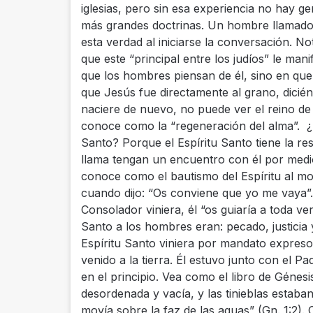
iglesias, pero sin esa experiencia no hay 
más grandes doctrinas. Un hombre llamado
esta verdad al iniciarse la conversación. 
que este “principal entre los judíos” le mani
que los hombres piensan de él, sino en que
que Jesús fue directamente al grano, diciénd
naciere de nuevo, no puede ver el reino de 
conoce como la “regeneración del alma”. ¿P
Santo? Porque el Espíritu Santo tiene la r
llama tengan un encuentro con él por medi
conoce como el bautismo del Espíritu al mo
cuando dijo: “Os conviene que yo me vaya”
Consolador viniera, él “os guiaría a toda ver
Santo a los hombres eran: pecado, justicia y
Espíritu Santo viniera por mandato expreso
venido a la tierra. Él estuvo junto con el P
en el principio. Vea como el libro de Génesi
desordenada y vacía, y las tinieblas estaban
movía sobre la faz de las aguas” (Gn. 1:2).