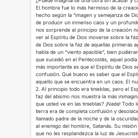
¿Puede imaginarse una obra sin acabar y c
El hombre fue lo más hermoso de la creaci
hecho según la “imagen y semejanza de Di
de producir un inmenso caos y un profund
nos sorprende al principio de la creación no 
ver al Espíritu de Dios moverse sobre la fa
de Dios sobre la faz de aquellas primeras 
habla de un “viento apacible”, bien pudiér
que sucedió en el Pentecostés, aquel podía 
más importante es que el Espíritu de Dios s
confusión. Qué bueno es saber que el Espír
aquello que se encuentra en un caos. El nue
2. Al principio todo era tinieblas, pero el E
faz del abismo nos muestra la más inimagina
que usted ve en las tinieblas? ¡Nada! Todo 
tierra era de completa confusión y desolació
llamado padre de la noche y de la oscurida
al enemigo del hombre, Satanás. Su misión 
que no les resplandezca la luz de Jesucrist