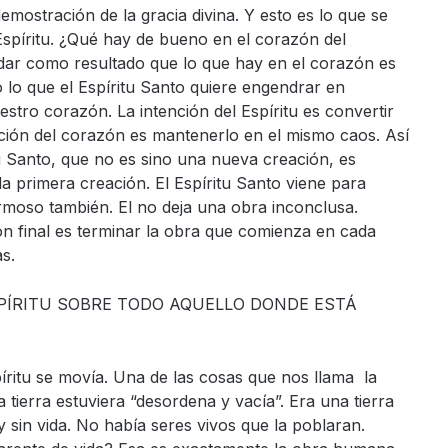
mostración de la gracia divina. Y esto es lo que se
spíritu. ¿Qué hay de bueno en el corazón del
ar como resultado que lo que hay en el corazón es
o lo que el Espíritu Santo quiere engendrar en
tro corazón. La intención del Espíritu es convertir
ción del corazón es mantenerlo en el mismo caos. Así
tu Santo, que no es sino una nueva creación, es
a primera creación. El Espíritu Santo viene para
ermoso también. El no deja una obra inconclusa.
ón final es terminar la obra que comienza en cada
as.
SPÍRITU SOBRE TODO AQUELLO DONDE ESTÁ
píritu se movía. Una de las cosas que nos llama la
a tierra estuviera “desordena y vacía”. Era una tierra
 sin vida. No había seres vivos que la poblaran.