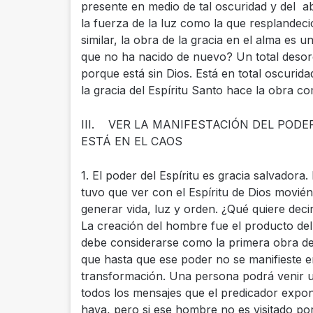
presente en medio de tal oscuridad y del a
la fuerza de la luz como la que resplandec
similar, la obra de la gracia en el alma es
que no ha nacido de nuevo? Un total desor
porque está sin Dios. Está en total oscurid
la gracia del Espíritu Santo hace la obra c
III. VER LA MANIFESTACIÓN DEL PODE
ESTÁ EN EL CAOS
1. El poder del Espíritu es gracia salvadora.
tuvo que ver con el Espíritu de Dios movié
generar vida, luz y orden. ¿Qué quiere decir
La creación del hombre fue el producto del s
debe considerarse como la primera obra de
que hasta que ese poder no se manifieste 
transformación. Una persona podrá venir u
todos los mensajes que el predicador expon
haya, pero si ese hombre no es visitado por