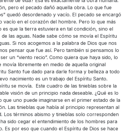
arente de vida? Esa es exactamente la obra humana.
ón, pero el pecado dañó aquella obra. Lo que fue
os” quedó desordenado y vacío. El pecado se encargó
o vacío en el corazón del hombre. Pero lo que más
es que la tierra estuviera en tal condición, sino el
z de las aguas. Nadie sabe cómo se movía el Espíritu
aguas. Si nos acogemos a la palabra de Dios que nos
amos pensar que fue así. Pero también si pensamos lo
ser un “viento recio”. Como quiera que haya sido, lo
e movía libremente en medio de aquella original
itu Santo fue dado para darle forma y belleza a todo
vo nacimiento es un trabajo del Espíritu Santo.
spíritu se movía. Este cuadro de las tinieblas sobre la
ble visión de un principio nada deseable. ¿Qué es lo
lo que uno puede imaginarse en el primer estado de la
n. Las tinieblas que había al principio representan al
d. Los términos abismo y tinieblas solo corresponden
ha sido cegar el entendimiento de los hombres para
o. Es por eso que cuando el Espíritu de Dios se hace