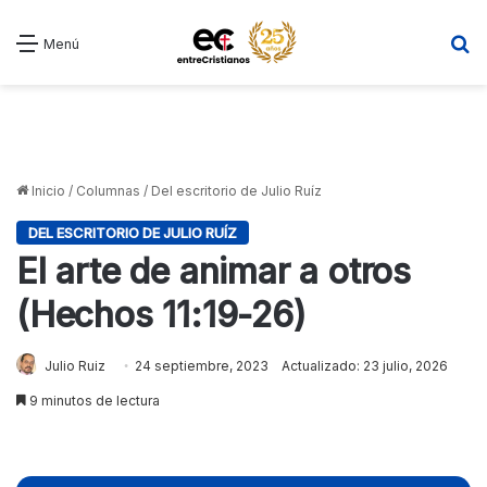
B
Menú
Inicio
/
Columnas
/
Del escritorio de Julio Ruíz
DEL ESCRITORIO DE JULIO RUÍZ
El arte de animar a otros
(Hechos 11:19-26)
Julio Ruiz
24 septiembre, 2023
Actualizado: 23 julio, 2026
9 minutos de lectura