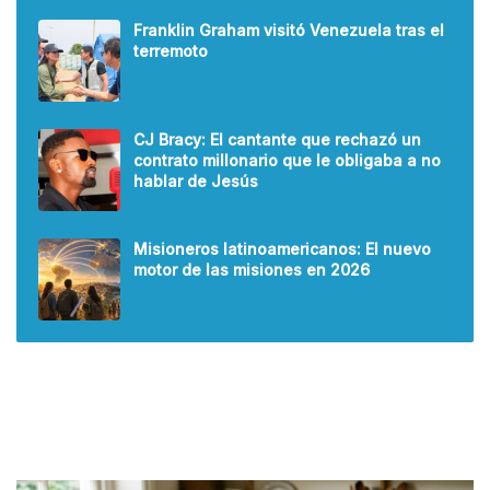
Franklin Graham visitó Venezuela tras el
terremoto
CJ Bracy: El cantante que rechazó un
contrato millonario que le obligaba a no
hablar de Jesús
Misioneros latinoamericanos: El nuevo
motor de las misiones en 2026