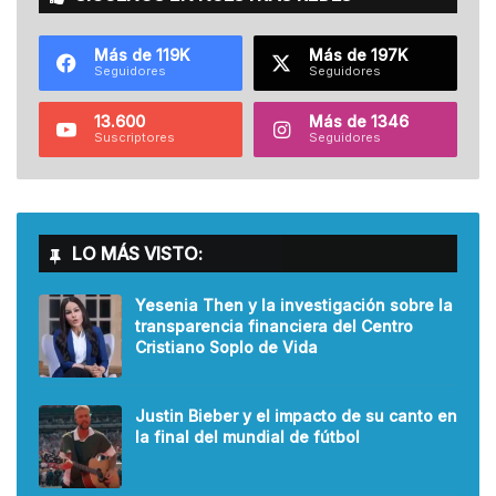
Más de 119K
Más de 197K
Seguidores
Seguidores
13.600
Más de 1346
Suscriptores
Seguidores
LO MÁS VISTO:
Yesenia Then y la investigación sobre la
transparencia financiera del Centro
Cristiano Soplo de Vida
Justin Bieber y el impacto de su canto en
la final del mundial de fútbol