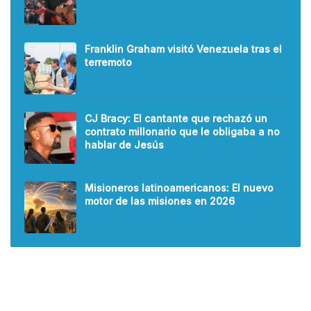
Franklin Graham visitó Venezuela tras el
terremoto
CJ Bracy: El cantante que rechazó un
contrato millonario que le obligaba a no
hablar de Jesús
Misioneros latinoamericanos: El nuevo
motor de las misiones en 2026