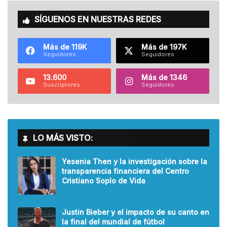
SÍGUENOS EN NUESTRAS REDES
Más de 119K
Más de 197K
Seguidores
Seguidores
13.600
Más de 1346
Suscriptores
Seguidores
LO MÁS VISTO:
Yesenia Then y la investigación sobre la
transparencia financiera del Centro
Cristiano Soplo de Vida
Justin Bieber y el impacto de su canto en
la final del mundial de fútbol