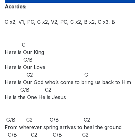
Acordes:
C x2, V1, PC, C x2, V2, PC, C x2, B x2, C x3, B
G
Here is Our King
G/B
Here is Our Love
C2 G
Here is Our God who’s come to bring us back to Him
G/B C2
He is the One He is Jesus
G/B C2 G/B C2
From wherever spring arrives to heal the ground
G/B C2 G/B C2