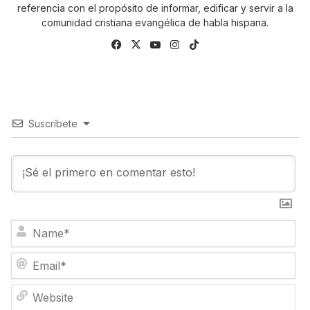
referencia con el propósito de informar, edificar y servir a la
comunidad cristiana evangélica de habla hispana.
Fa
X
Yo
Ins
Tik
ce
uTu
tag
To
bo
be
ra
k
ok
m
Suscríbete
N
a
m
E
e
m
*
a
W
i
e
l