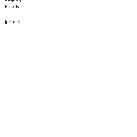
Finally
[pill-mc]