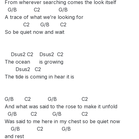
From wherever searching comes the look itself
G/B C2 G/B
A trace of what we’re looking for
C2 G/B C2
So be quiet now and wait
Dsus2 C2 Dsus2 C2
The ocean is growing
Dsus2 C2
The tide is coming in hear it is
G/B C2 G/B C2
And what was said to the rose to make it unfold
G/B C2 G/B C2
Was said to me here in my chest so be quiet now
G/B C2 G/B
and rest