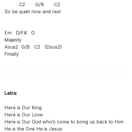
C2 G/B C2
So be quiet now and rest
Em D/F# G
Majesty
Asus2 G/B C2 (Dsus2)
Finally
Letra:
Here is Our King
Here is Our Love
Here is Our God who’s come to bring us back to Him
He is the One He is Jesus