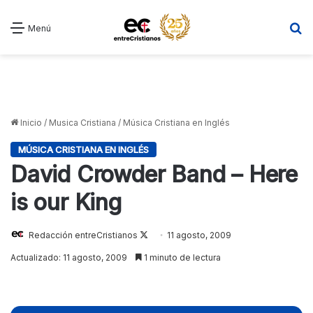
B
Menú
Inicio
/
Musica Cristiana
/
Música Cristiana en Inglés
MÚSICA CRISTIANA EN INGLÉS
David Crowder Band – Here
is our King
Redacción entreCristianos
Follow
11 agosto, 2009
on
Actualizado: 11 agosto, 2009
1 minuto de lectura
X